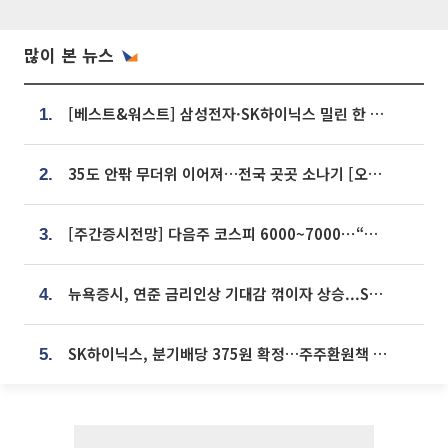
많이 본 뉴스
[베스트&워스트] 삼성전자·SK하이닉스 밀린 한 주…상상인증권은 85% 급등
1.
35도 안팎 무더위 이어져…전국 곳곳 소나기 [오늘 날씨]
2.
[주간증시전망] 다음주 코스피 6000~7000⋯“外人 수급은 정책이 변수”
3.
뉴욕증시, 연준 금리인상 기대감 꺾이자 상승...S&P500 사상 최고치 [종합]
4.
SK하이닉스, 분기배당 375원 확정…주주환원책 9월로 앞당겨 발표
5.