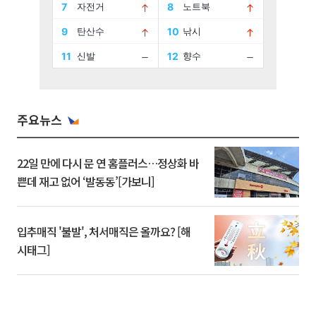
주요뉴스
22일 만에 다시 문 연 홈플러스…정상화 바
쁜데 재고 없어 ‘발동동’[가보니]
입추매직 '불발', 처서매직은 올까요? [해
시태그]