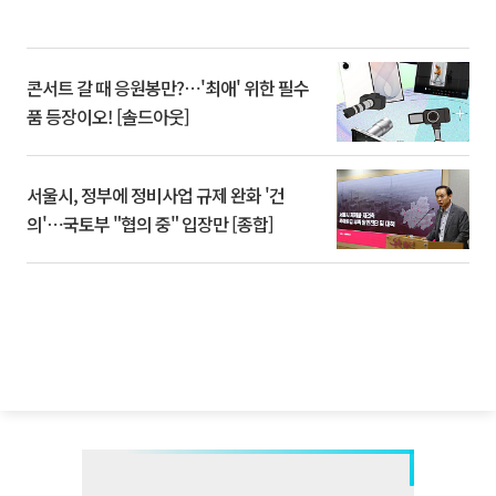
콘서트 갈 때 응원봉만?⋯'최애' 위한 필수
품 등장이오! [솔드아웃]
서울시, 정부에 정비사업 규제 완화 '건
의'⋯국토부 "협의 중" 입장만 [종합]