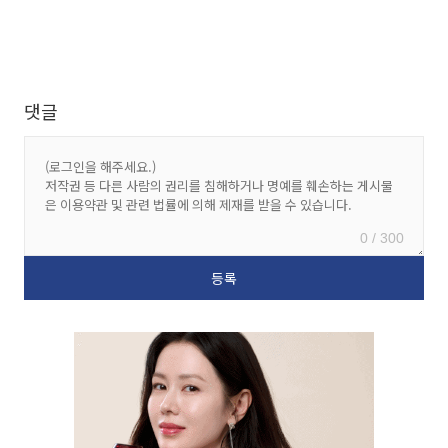
댓글
0 / 300