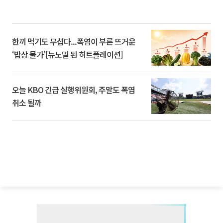
한끼 먹기도 무섭다...폭염이 부른 뜨거운
‘밥상 물가’[뉴노멀 된 히트플레이션]
오늘 KBO 긴급 실행위원회, 주말도 폭염
취소 될까