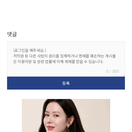
댓글
0 / 300