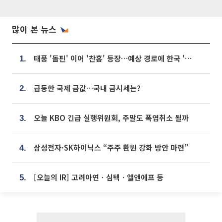
많이 본 뉴스
태풍 '돌핀' 이어 '찬홈' 등장…예상 경로에 한국 '한숨'
1.
급등한 국제 금값…국내 금시세는?
2.
오늘 KBO 긴급 실행위원회, 주말도 폭염취소 될까
3.
삼성전자·SK하이닉스 “주주 환원 강화 방안 마련”
4.
[오늘의 IR] 고려아연ㆍ심텍ㆍ엘앤에프 등
5.