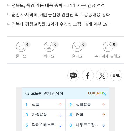
전북도, 폭염·가뭄 대응 총력…14개 시·군 긴급 점검
군산시·시의회, 새만금신항 관할권 확보 공동대응 강화
전북대 평생교육원, 2학기 수강생 모집…6개 학부 193개 강좌
0
0
0
0
좋아요
화나요
슬퍼요
추가취재 원해요