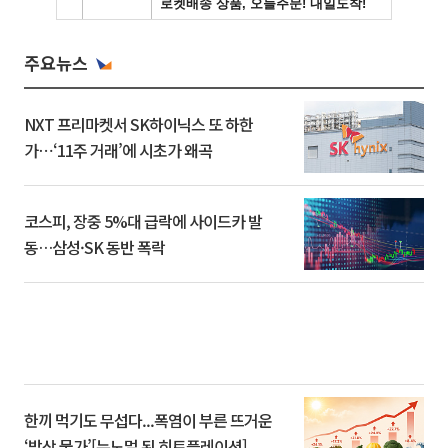
주요뉴스
NXT 프리마켓서 SK하이닉스 또 하한
가⋯‘11주 거래’에 시초가 왜곡
코스피, 장중 5%대 급락에 사이드카 발
동…삼성·SK 동반 폭락
한끼 먹기도 무섭다...폭염이 부른 뜨거운
‘밥상 물가’[뉴노멀 된 히트플레이션]