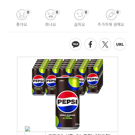
0
0
0
0
좋아요
화나요
슬퍼요
추가취재 원해요