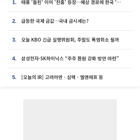
태풍 '돌핀' 이어 '찬홈' 등장…예상 경로에 한국 '한숨'
1.
급등한 국제 금값…국내 금시세는?
2.
오늘 KBO 긴급 실행위원회, 주말도 폭염취소 될까
3.
삼성전자·SK하이닉스 “주주 환원 강화 방안 마련”
4.
[오늘의 IR] 고려아연ㆍ심텍ㆍ엘앤에프 등
5.