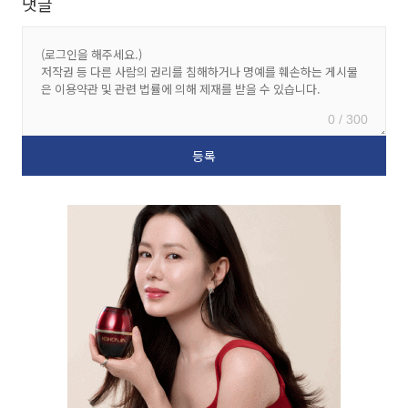
댓글
0 / 300