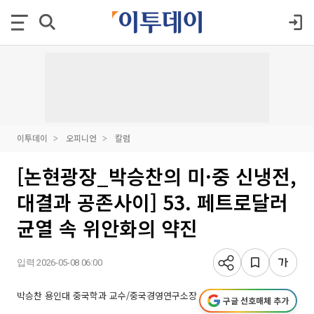
이투데이
오피니언
칼럼
[논현광장_박승찬의 미·중 신냉전,
대결과 공존사이] 53. 페트로달러
균열 속 위안화의 약진
입력 2026-05-08 06:00
박승찬 용인대 중국학과 교수/중국경영연구소장
구글 선호매체 추가