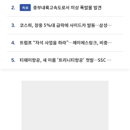
중부내륙고속도로서 미상 폭발물 발견
속보
2.
코스피, 장중 5%대 급락에 사이드카 발동…삼성·SK 동반 폭락
3.
트럼프 “자석 사업을 하라”…제이에스링크, 비중국 영구자석 공급망 구축 속도
4.
티웨이항공, 새 이름 '트리니티항공' 첫발…SSC 전략 본격화
5.