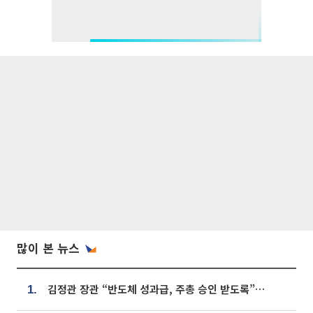
많이 본 뉴스
김정관 장관 “반도체 성과급, 주총 승인 받도록”…상법·자본시장법 개정 시사
1.