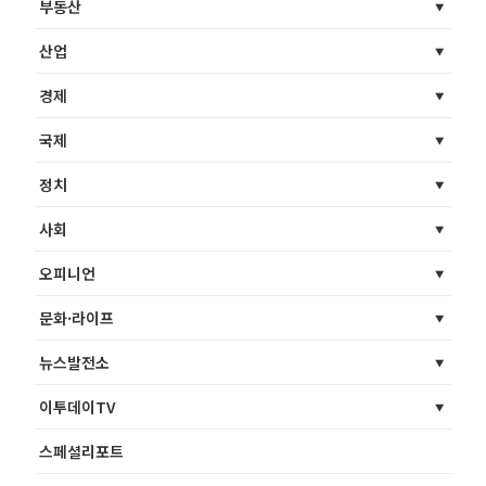
부동산
산업
경제
국제
정치
사회
오피니언
문화·라이프
뉴스발전소
이투데이TV
스페셜리포트