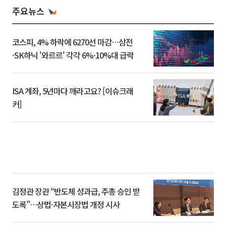
주요뉴스
코스피, 4% 하락에 6270선 마감…삼전
·SK하닉 '와르르' 각각 6%·10%대 급락
ISA 계좌, 5년마다 깨라고요? [이슈크래
커]
김정관 장관 “반도체 성과급, 주총 승인 받
도록”…상법·자본시장법 개정 시사