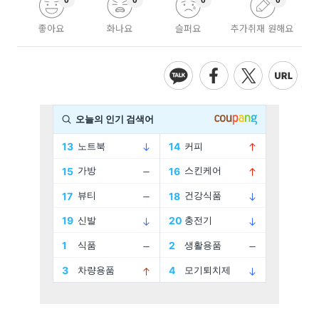
0
0
0
0
좋아요
화나요
슬퍼요
추가취재 원해요