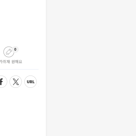
0
가취재 원해요