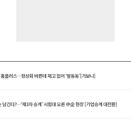
연 홈플러스…정상화 바쁜데 재고 없어 ‘발동동’[가보니]
 남긴다?…‘제3자 승계’ 시험대 오른 中企 현장 [기업승계 대전환]