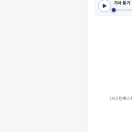
기사 듣기
(서스틴베스