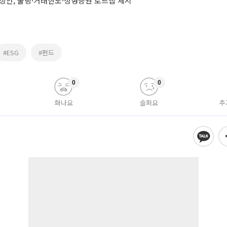
예상안, 풀링·거래한도·정형증권 로드맵 제시
#ESG
#펀드
0
0
화나요
슬퍼요
추