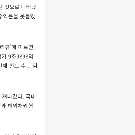
어선 것으로 나타났
 수익률을 웃돌았
 리뷰’에 따르면
기 9조3838억
 전체 펀드 수는 감
빠져나갔다. 국내
형과 해외채권형