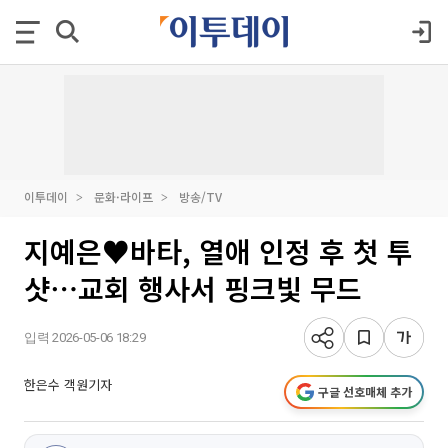
이투데이
문화·라이프
방송/TV
지예은♥바타, 열애 인정 후 첫 투
샷⋯교회 행사서 핑크빛 무드
입력 2026-05-06 18:29
한은수 객원기자
구글 선호매체 추가