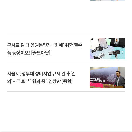
콘서트 갈 때 응원봉만?⋯'최애' 위한 필수
품 등장이오! [솔드아웃]
서울시, 정부에 정비사업 규제 완화 '건
의'⋯국토부 "협의 중" 입장만 [종합]