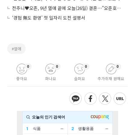
전주니♥오존, 9년 열애 끝에 오늘(26일) 결혼⋯"오준호는 내가 데려갑니다"
‘경험 無도 환영’ 첫 일자리 도전 설명서
#열애
0
0
0
0
좋아요
화나요
슬퍼요
추가취재 원해요