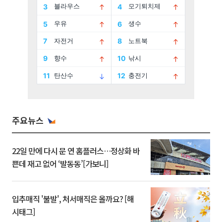
주요뉴스
22일 만에 다시 문 연 홈플러스…정상화 바
쁜데 재고 없어 ‘발동동’[가보니]
입추매직 '불발', 처서매직은 올까요? [해
시태그]