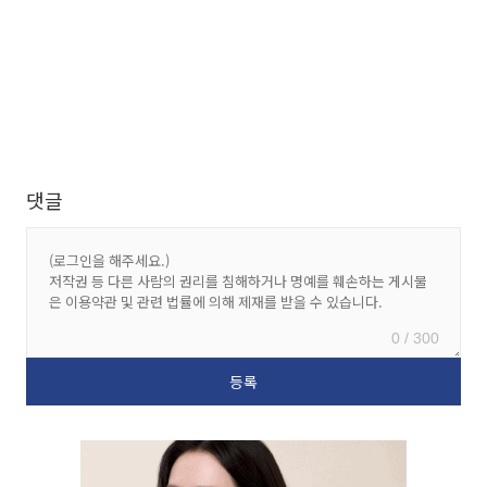
댓글
0 / 300