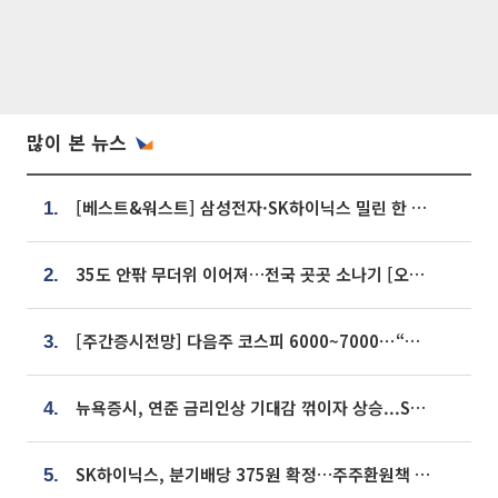
많이 본 뉴스
[베스트&워스트] 삼성전자·SK하이닉스 밀린 한 주…상상인증권은 85% 급등
1.
35도 안팎 무더위 이어져…전국 곳곳 소나기 [오늘 날씨]
2.
[주간증시전망] 다음주 코스피 6000~7000⋯“外人 수급은 정책이 변수”
3.
뉴욕증시, 연준 금리인상 기대감 꺾이자 상승...S&P500 사상 최고치 [종합]
4.
SK하이닉스, 분기배당 375원 확정…주주환원책 9월로 앞당겨 발표
5.