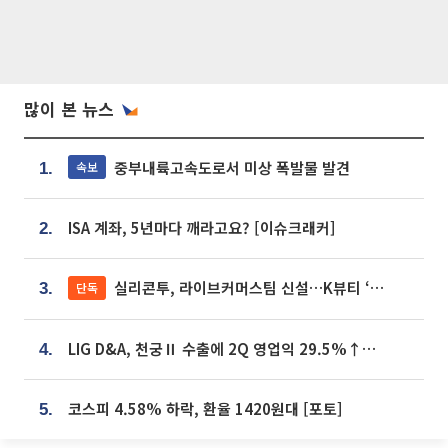
많이 본 뉴스
중부내륙고속도로서 미상 폭발물 발견
속보
1.
ISA 계좌, 5년마다 깨라고요? [이슈크래커]
2.
실리콘투, 라이브커머스팀 신설…K뷰티 ‘글로벌 판매망’ 확대[K뷰티 라방戰]
단독
3.
LIG D&A, 천궁Ⅱ 수출에 2Q 영업익 29.5%↑…수주잔고 24.6조 [종합]
4.
코스피 4.58% 하락, 환율 1420원대 [포토]
5.