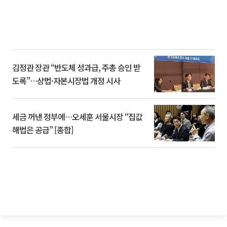
김정관 장관 “반도체 성과급, 주총 승인 받
도록”…상법·자본시장법 개정 시사
세금 꺼낸 정부에…오세훈 서울시장 “집값
해법은 공급” [종합]