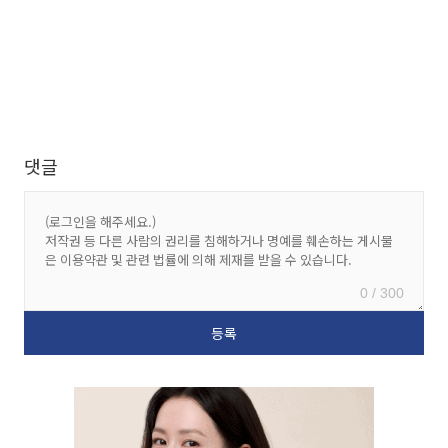
댓글
0 / 300