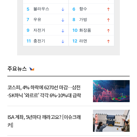
주요뉴스
코스피, 4% 하락에 6270선 마감…삼전
·SK하닉 '와르르' 각각 6%·10%대 급락
ISA 계좌, 5년마다 깨라고요? [이슈크래
커]