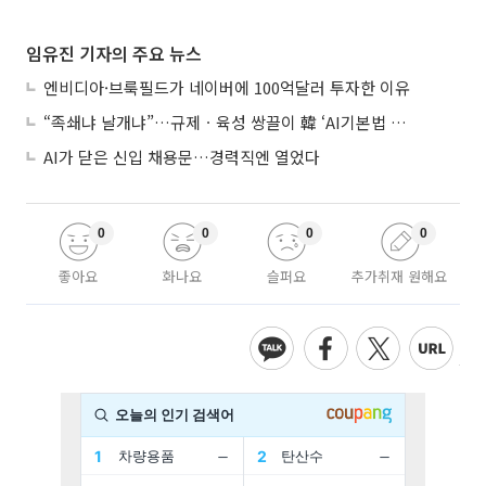
임유진 기자의 주요 뉴스
엔비디아·브룩필드가 네이버에 100억달러 투자한 이유
“족쇄냐 날개냐”…규제ㆍ육성 쌍끌이 韓 ‘AI기본법 개정안’ 오늘 시행
AI가 닫은 신입 채용문…경력직엔 열었다
0
0
0
0
좋아요
화나요
슬퍼요
추가취재 원해요