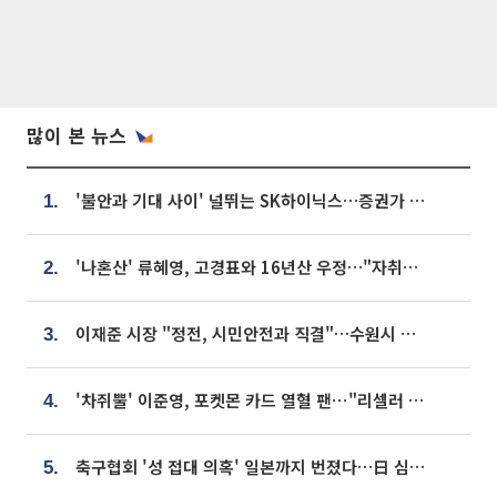
많이 본 뉴스
'불안과 기대 사이' 널뛰는 SK하이닉스…증권가 "HBM4·LTA 기반 펀터멘털 견고"
1.
'나혼산' 류혜영, 고경표와 16년산 우정…"자취방서 부모님과 마주쳐"
2.
이재준 시장 "정전, 시민안전과 직결"…수원시 비상대응체계 가동
3.
'차쥐뿔' 이준영, 포켓몬 카드 열혈 팬⋯"리셀러 처단할 것"
4.
축구협회 '성 접대 의혹' 일본까지 번졌다…日 심판 실명 공개
5.