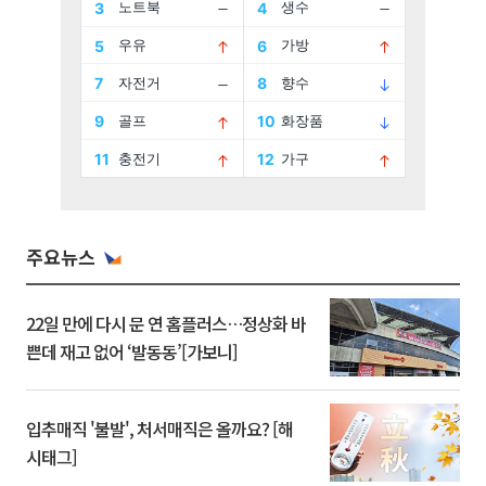
주요뉴스
22일 만에 다시 문 연 홈플러스…정상화 바
쁜데 재고 없어 ‘발동동’[가보니]
입추매직 '불발', 처서매직은 올까요? [해
시태그]