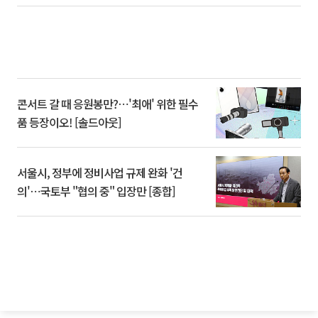
콘서트 갈 때 응원봉만?⋯'최애' 위한 필수
품 등장이오! [솔드아웃]
서울시, 정부에 정비사업 규제 완화 '건
의'⋯국토부 "협의 중" 입장만 [종합]