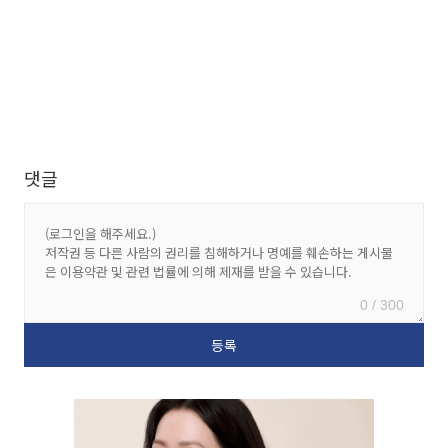
댓글
0 / 300