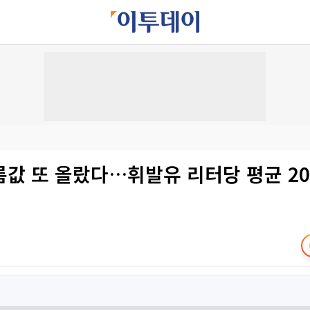
값 또 올랐다…휘발유 리터당 평균 20