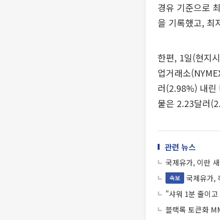
경유 기준으로 최
을 기록했고, 최
한편, 1일(현지
업거래소(NYMEX
러(2.98%) 내
물은 2.23달러(
관련 뉴스
국제유가, 이란 새
국제유가, 
속보
"샤워 1분 줄이고
블랙록 토큰화 MM