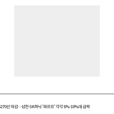
6270선 마감…삼전·SK하닉 '와르르' 각각 6%·10%대 급락