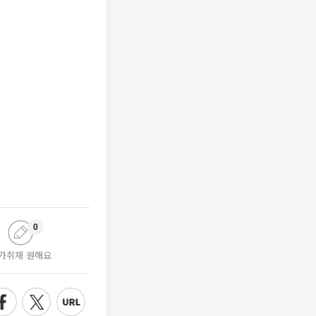
0
가취재 원해요