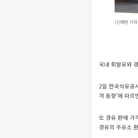
(신태현 기자 h
국내 휘발유와 경
2일 한국석유공사
격 동향’에 따르면
또 경유 판매 가
경유의 주유소 판