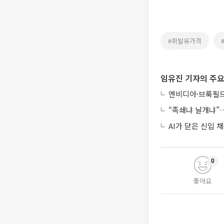
#휘발유가격
임유진 기자의 주요
엔비디아·브룩필드
“족쇄냐 날개냐”…
AI가 닫은 신입
0
좋아요