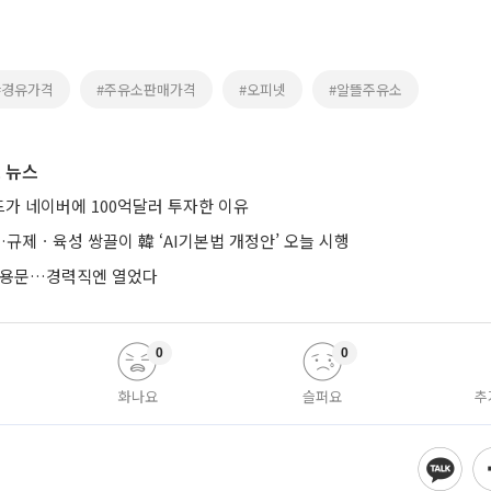
#경유가격
#주유소판매가격
#오피넷
#알뜰주유소
 뉴스
가 네이버에 100억달러 투자한 이유
규제ㆍ육성 쌍끌이 韓 ‘AI기본법 개정안’ 오늘 시행
 채용문…경력직엔 열었다
0
0
화나요
슬퍼요
추