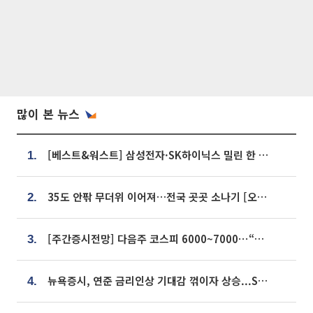
많이 본 뉴스
[베스트&워스트] 삼성전자·SK하이닉스 밀린 한 주…상상인증권은 85% 급등
1.
35도 안팎 무더위 이어져…전국 곳곳 소나기 [오늘 날씨]
2.
[주간증시전망] 다음주 코스피 6000~7000⋯“外人 수급은 정책이 변수”
3.
뉴욕증시, 연준 금리인상 기대감 꺾이자 상승...S&P500 사상 최고치 [종합]
4.