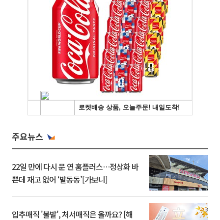
주요뉴스
22일 만에 다시 문 연 홈플러스…정상화 바
쁜데 재고 없어 ‘발동동’[가보니]
입추매직 '불발', 처서매직은 올까요? [해