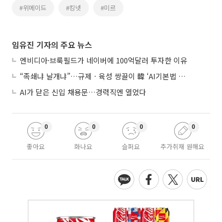
#위메이드
#킹넷
#미르
임유진 기자의 주요 뉴스
엔비디아·브룩필드가 네이버에 100억달러 투자한 이유
“족쇄냐 날개냐”…규제ㆍ육성 쌍끌이 韓 ‘AI기본법 개정안’ 오늘 시행
AI가 닫은 신입 채용문…경력직엔 열었다
0
0
0
0
좋아요
화나요
슬퍼요
추가취재 원해요