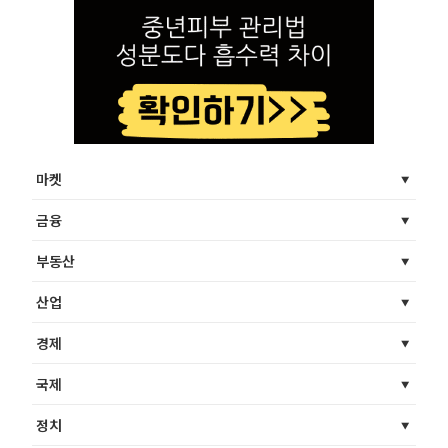
마켓
금융
부동산
산업
경제
국제
정치