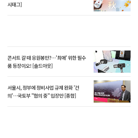
시태그]
콘서트 갈 때 응원봉만?⋯'최애' 위한 필수
품 등장이오! [솔드아웃]
서울시, 정부에 정비사업 규제 완화 '건
의'⋯국토부 "협의 중" 입장만 [종합]