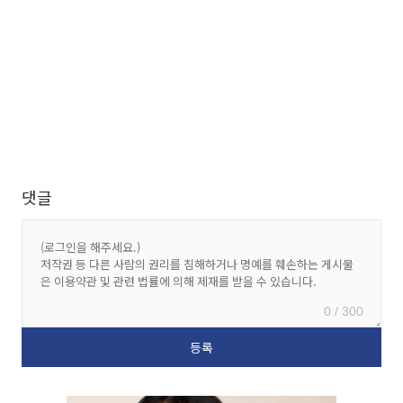
댓글
0 / 300