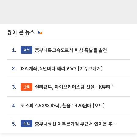
많이 본 뉴스
중부내륙고속도로서 미상 폭발물 발견
속보
1.
ISA 계좌, 5년마다 깨라고요? [이슈크래커]
2.
실리콘투, 라이브커머스팀 신설…K뷰티 ‘글로벌 판매망’ 확대[K뷰티 라방戰]
단독
3.
코스피 4.58% 하락, 환율 1420원대 [포토]
4.
중부내륙선 여주분기점 부근서 연이은 추돌사고 발생
속보
5.