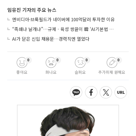
임유진 기자의 주요 뉴스
엔비디아·브룩필드가 네이버에 100억달러 투자한 이유
“족쇄냐 날개냐”…규제ㆍ육성 쌍끌이 韓 ‘AI기본법 개정안’ 오늘 시행
AI가 닫은 신입 채용문…경력직엔 열었다
0
0
0
0
좋아요
화나요
슬퍼요
추가취재 원해요