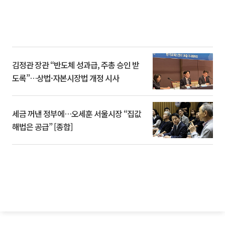
김정관 장관 “반도체 성과급, 주총 승인 받
도록”…상법·자본시장법 개정 시사
세금 꺼낸 정부에…오세훈 서울시장 “집값
해법은 공급” [종합]