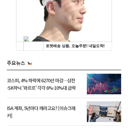
주요뉴스
코스피, 4% 하락에 6270선 마감…삼전
·SK하닉 '와르르' 각각 6%·10%대 급락
ISA 계좌, 5년마다 깨라고요? [이슈크래
커]