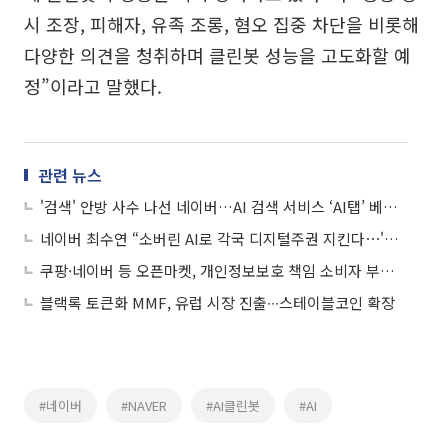
시 조장, 피해자, 유족 조롱, 혐오 집중 차단을 비롯해
다양한 의견을 청취하며 클린봇 성능을 고도화할 예
정”이라고 말했다.
관련 뉴스
'검색' 안방 사수 나선 네이버…AI 검색 서비스 ‘AI탭’ 베타 출시
네이버 최수연 “소버린 AI로 각국 디지털주권 지킨다⋯'스시테크 도쿄 2026'서 AI의 사회적 인프라 비전 제시
쿠팡·네이버 등 오픈마켓, 개인정보보호 책임 소비자 부당 전가⋯공정위 '시정'
블랙록 토큰화 MMF, 유럽 시장 진출∙∙∙스테이블코인 확장
#네이버
#NAVER
#AI클린봇
#AI