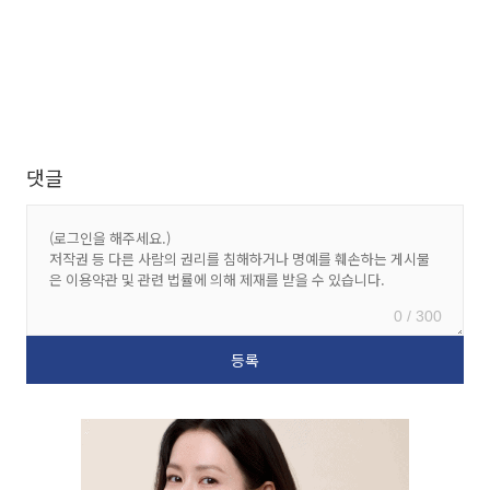
댓글
0 / 300