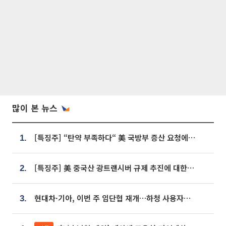
많이 본 뉴스
[특징주] “탄약 부족하다“ 美 국방부 증산 요청에⋯국내 방산주 급등세
1.
[특징주] 美 중국산 광트랜시버 규제 추진에 대한광통신 등 광통신株 강세
2.
현대차·기아, 이번 주 임단협 재개…하청 사용자성 재심도 ‘변수’
3.