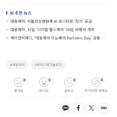
AI 추천 뉴스
대웅제약, 서울성심병원에 AI 모니터링 ‘씽크’ 공급
대웅제약, 31일 '디지털 헬스케어' 10社 IR행사 개최
제이앤피메디, ‘대웅제약 이노베어 Partners Day’ 공동 참여
#대웅제약
#씨어스테크놀로지
0
0
0
0
좋아요
화나요
슬퍼요
추가취재 원해요