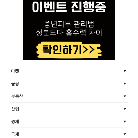
마켓
금융
부동산
산업
경제
국제