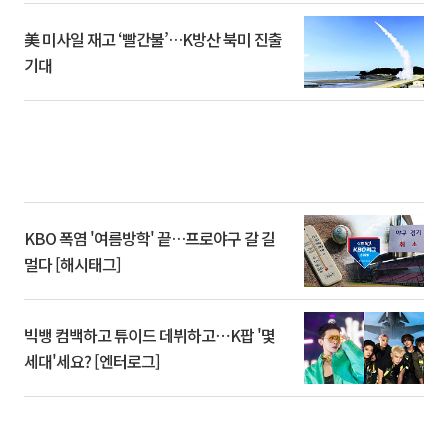
美 미사일 재고 ‘빨간불’…K방산 북미 진출
기대
KBO 폭염 '여름방학' 끝…프로야구 갈 길
멀다 [해시태그]
빅뱅 컴백하고 튜이드 데뷔하고⋯K팝 '몇
세대'세요? [엔터로그]