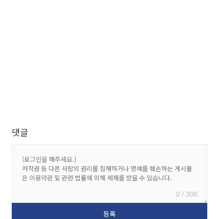
댓글
0 / 300