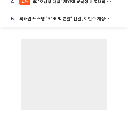
李 ‘호남형 대입’ 제안에 교육청·지역대학 서·논술형 입시 연계 '착수'
단독
4.
최태원·노소영 '9440억 분할' 판결, 이번주 재상고 여부 주목
5.