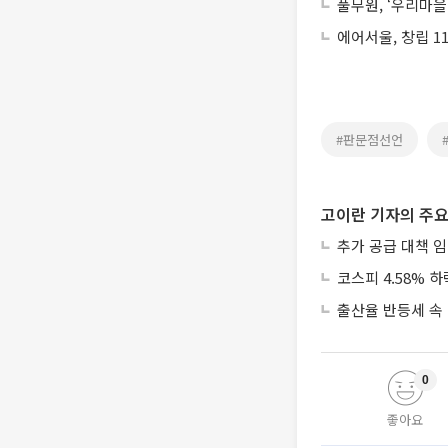
풀무원, ‘우리마
에어서울, 창립 1
#판문점선언
고이란 기자의 주요
추가 공급 대책 임
코스피 4.58% 하
출산율 반등세 속
0
좋아요