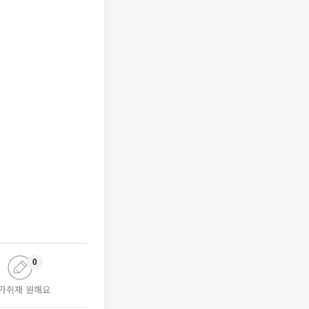
0
가취재 원해요