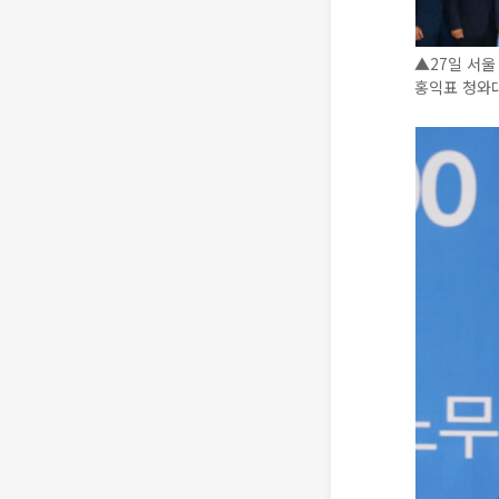
▲27일 서울
홍익표 청와대