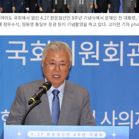
 여의도 국회에서 열린 4.27 판문점선언 8주년 기념식에서 문재인 전 대통령, 
 정무수석, 정동영 통일부 장관 등이 기념촬영을 하고 있다. 고이란 기자 pho