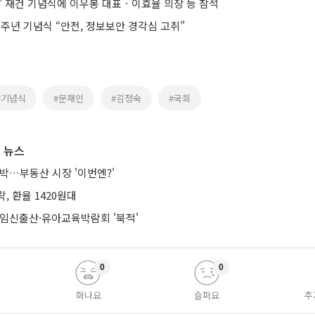
을’ 재건 기념식에 이우봉 대표ㆍ이효율 의장 등 참석
1주년 기념식 “안전, 정보보안 경각심 고취”
#기념식
#문재인
#김정숙
#국회
 뉴스
박…부동산 시장 '이번엔?'
락, 환율 1420원대
 임신출산·유아교육박람회 '북적'
0
0
화나요
슬퍼요
추