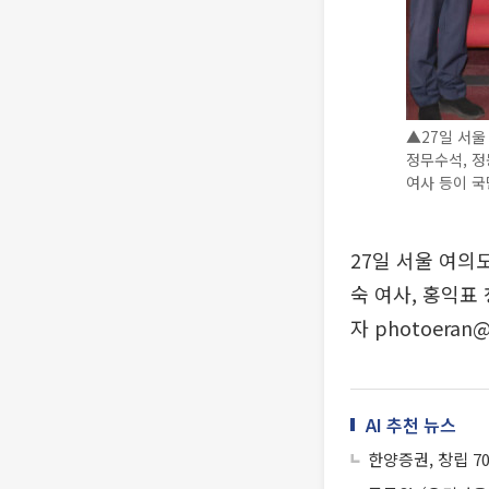
▲27일 서울
정무수석, 정
여사 등이 국
27일 서울 여의
숙 여사, 홍익표
자 photoeran
AI 추천 뉴스
한양증권, 창립 7