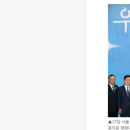
▲27일 서울
홍익표 청와대