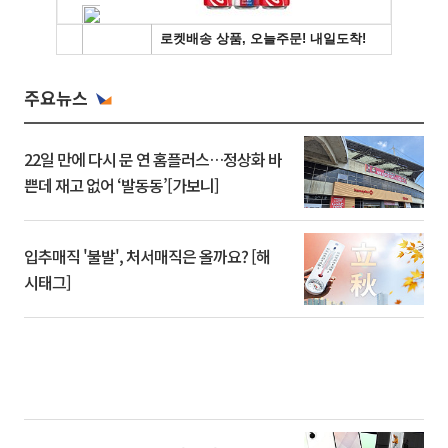
주요뉴스
22일 만에 다시 문 연 홈플러스…정상화 바
쁜데 재고 없어 ‘발동동’[가보니]
입추매직 '불발', 처서매직은 올까요? [해
시태그]