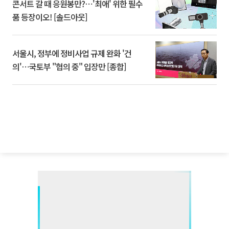
콘서트 갈 때 응원봉만?⋯'최애' 위한 필수
품 등장이오! [솔드아웃]
서울시, 정부에 정비사업 규제 완화 '건
의'⋯국토부 "협의 중" 입장만 [종합]