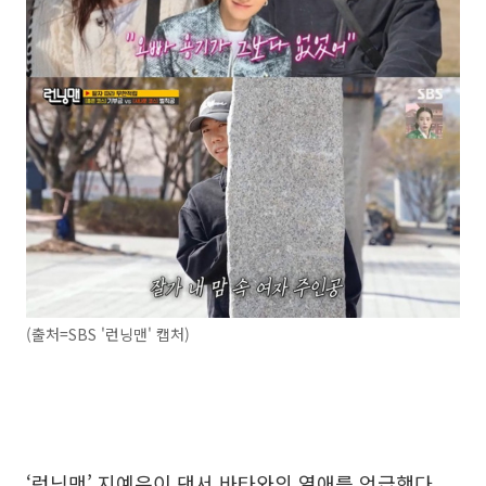
(출처=SBS '런닝맨' 캡처)
‘런닝맨’ 지예은이 댄서 바타와의 열애를 언급했다.