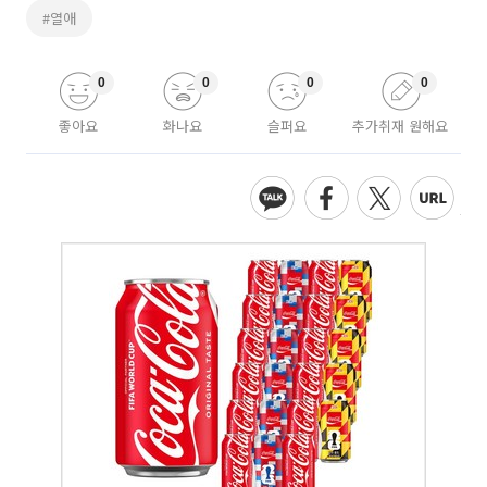
#열애
0
0
0
0
좋아요
화나요
슬퍼요
추가취재 원해요