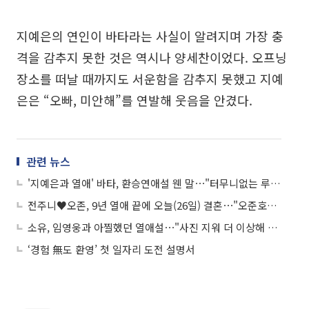
지예은의 연인이 바타라는 사실이 알려지며 가장 충
격을 감추지 못한 것은 역시나 양세찬이었다. 오프닝
장소를 떠날 때까지도 서운함을 감추지 못했고 지예
은은 “오빠, 미안해”를 연발해 웃음을 안겼다.
관련 뉴스
'지예은과 열애' 바타, 환승연애설 웬 말⋯"터무니없는 루머, 강경 대응할 것"
전주니♥오존, 9년 열애 끝에 오늘(26일) 결혼⋯"오준호는 내가 데려갑니다"
소유, 임영웅과 아찔했던 열애설⋯"사진 지워 더 이상해 졌다"
‘경험 無도 환영’ 첫 일자리 도전 설명서