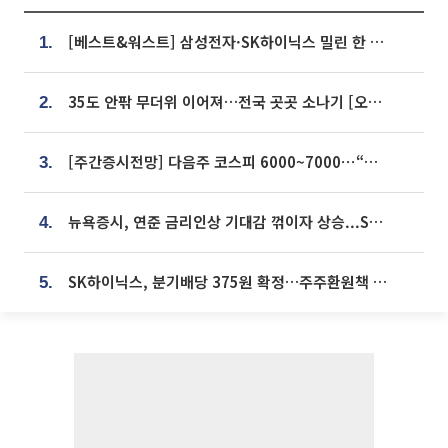
[베스트&워스트] 삼성전자·SK하이닉스 밀린 한 주…상상인증권은 85% 급등
1.
35도 안팎 무더위 이어져…전국 곳곳 소나기 [오늘 날씨]
2.
[주간증시전망] 다음주 코스피 6000~7000⋯“外人 수급은 정책이 변수”
3.
뉴욕증시, 연준 금리인상 기대감 꺾이자 상승...S&P500 사상 최고치 [종합]
4.
SK하이닉스, 분기배당 375원 확정…주주환원책 9월로 앞당겨 발표
5.