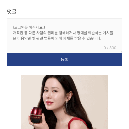
댓글
0 / 300