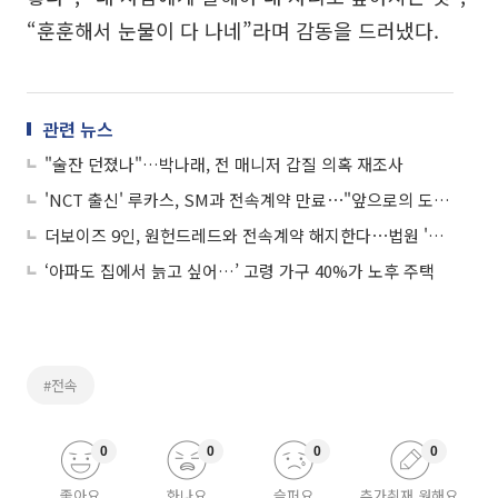
“훈훈해서 눈물이 다 나네”라며 감동을 드러냈다.
관련 뉴스
"술잔 던졌나"…박나래, 전 매니저 갑질 의혹 재조사
'NCT 출신' 루카스, SM과 전속계약 만료⋯"앞으로의 도전 응원"
더보이즈 9인, 원헌드레드와 전속계약 해지한다⋯법원 '가처분' 인용
‘아파도 집에서 늙고 싶어…’ 고령 가구 40%가 노후 주택
#전속
0
0
0
0
좋아요
화나요
슬퍼요
추가취재 원해요