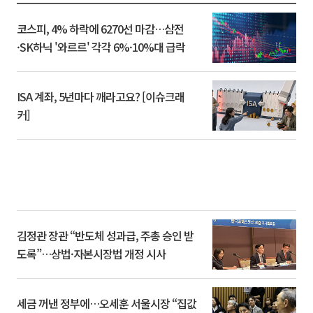
코스피, 4% 하락에 6270선 마감…삼전
·SK하닉 '와르르' 각각 6%·10%대 급락
ISA 계좌, 5년마다 깨라고요? [이슈크래
커]
김정관 장관 “반도체 성과급, 주총 승인 받
도록”…상법·자본시장법 개정 시사
세금 꺼낸 정부에…오세훈 서울시장 “집값