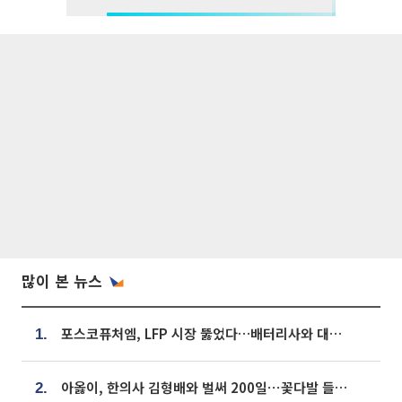
많이 본 뉴스
포스코퓨처엠, LFP 시장 뚫었다…배터리사와 대규모 장기 공급 합의
1.
아옳이, 한의사 김형배와 벌써 200일⋯꽃다발 들고 "프러포즈 아냐"
2.