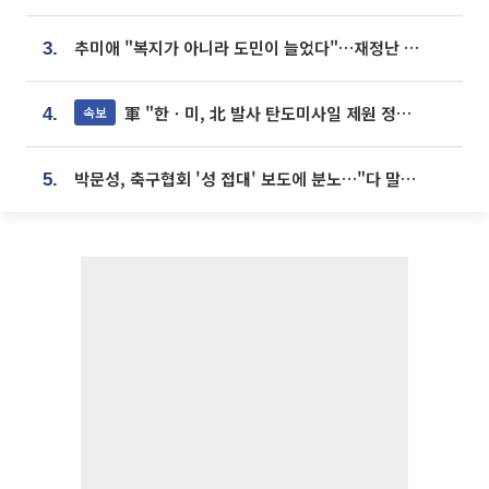
추미애 "복지가 아니라 도민이 늘었다"…재정난 책임론 정면돌파
3.
軍 "한ㆍ미, 北 발사 탄도미사일 제원 정밀분석 중"
속보
4.
박문성, 축구협회 '성 접대' 보도에 분노…"다 말아먹으려고 작정했나"
5.