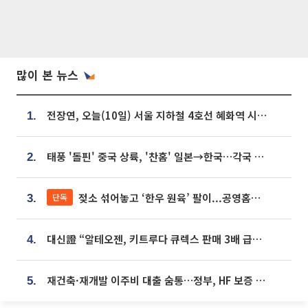
많이 본 뉴스
전장연, 오늘(10일) 서울 지하철 4호선 혜화역 시위…1호선 용산역 무정차
1.
태풍 '돌핀' 중국 상륙, '찬홈' 일본→한국…각국 기상청 예상 경로는?
2.
젖소 섞어놓고 ‘한우 원육’ 팔이...공영홈쇼핑 표기·검증 구멍
단독
3.
대신證 “알테오젠, 키트루다 큐렉스 판매 3배 급증…목표가 41만원 상향”
4.
재건축·재개발 이주비 대출 숨통…정부, HF 보증 신설 추진
5.