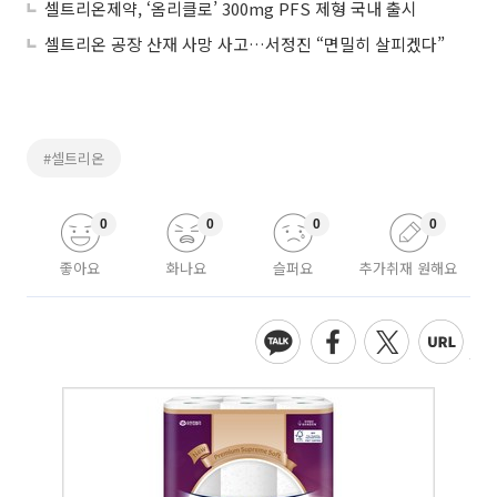
셀트리온제약, ‘옴리클로’ 300mg PFS 제형 국내 출시
셀트리온 공장 산재 사망 사고…서정진 “면밀히 살피겠다”
#셀트리온
0
0
0
0
좋아요
화나요
슬퍼요
추가취재 원해요