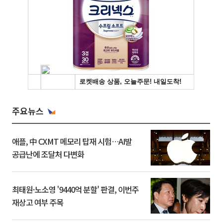
주요뉴스
애플, 中 CXMT 메모리 탑재 시험…AI발
공급난에 조달처 다변화
최태원·노소영 '9440억 분할' 판결, 이번주
재상고 여부 주목