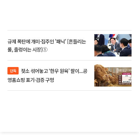
규제 폭탄에 개미·집주인 '패닉' [흔들리는
룰, 출렁이는 시장]①
젖소 섞어놓고 ‘한우 원육’ 팔이...공
단독
영홈쇼핑 표기·검증 구멍