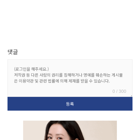
댓글
0 / 300