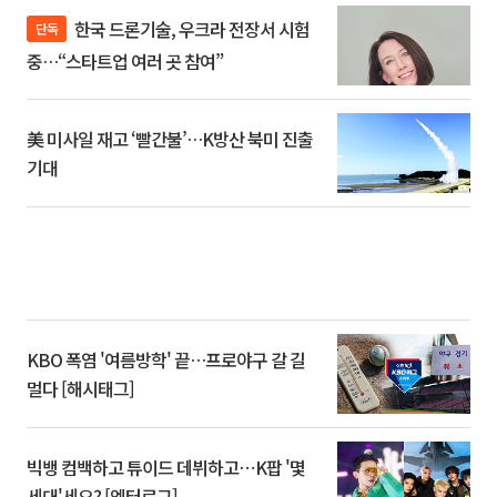
한국 드론기술, 우크라 전장서 시험
단독
중…“스타트업 여러 곳 참여”
美 미사일 재고 ‘빨간불’…K방산 북미 진출
기대
KBO 폭염 '여름방학' 끝…프로야구 갈 길
멀다 [해시태그]
빅뱅 컴백하고 튜이드 데뷔하고⋯K팝 '몇
세대'세요? [엔터로그]