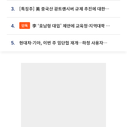
[특징주] 美 중국산 광트랜시버 규제 추진에 대한광통신 등 광통신株 강세
3.
李 ‘호남형 대입’ 제안에 교육청·지역대학 서·논술형 입시 연계 '착수'
단독
4.
현대차·기아, 이번 주 임단협 재개…하청 사용자성 재심도 ‘변수’
5.