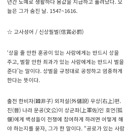
년간 노예로 생활하다 몸값을 지급하고 풀려났다. 오
늘은 그가 숨진 날. 1547~1616.
☆ 고사성어 / 신상필벌(信賞必罰)
‘상을 줄 만한 훈공이 있는 사람에게는 반드시 상을
주고, 벌할 만한 죄과가 있는 사람에게는 반드시 벌을
준다’는 말이다. 상벌을 규정대로 공정하고 엄중하게
한다는 뜻이다.
출전 한비자(韓非子) 외저설(外儲說) 우상(右上)편.
진(晉) 나라 문공(文公)이 상군좌(上軍佐)인 호언(狐
偃)에게 백성들이 전쟁에 참여하게 하려면 어떻게 해
야 하는지를 묻자, 그가 한 말이다. “공로가 있는 사람