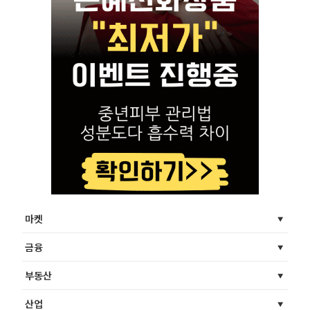
마켓
금융
부동산
산업