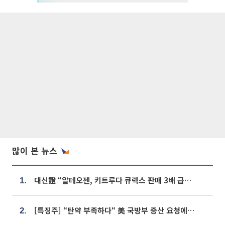
많이 본 뉴스
대신證 “알테오젠, 키트루다 큐렉스 판매 3배 급증…목표가 41만원 상향”
1.
[특징주] “탄약 부족하다“ 美 국방부 증산 요청에⋯국내 방산주 급등세
2.