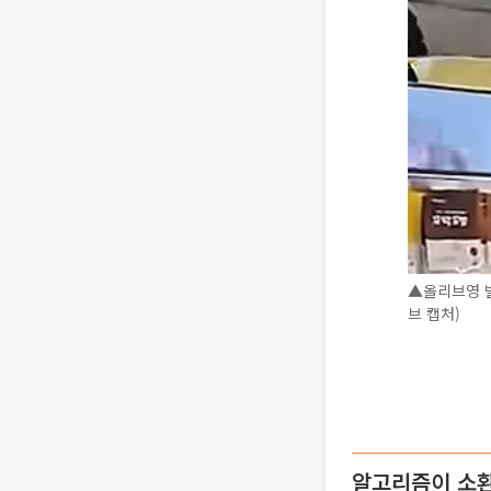
▲올리브영 
브 캡처)
알고리즘이 소환