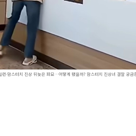
빌런·맘스터치 진상 뒤늦은 파묘…어떻게 됐을까? 맘스터치 진상녀 결말 궁금증