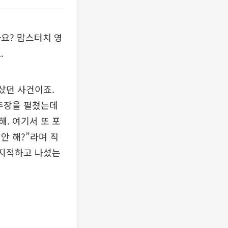
요? 맘스터치 영
.
 샀던 사건이죠.
 주장을 펼쳤는데
해. 여기서 또 포
안 해?”라며 직
 지적하고 나섰는