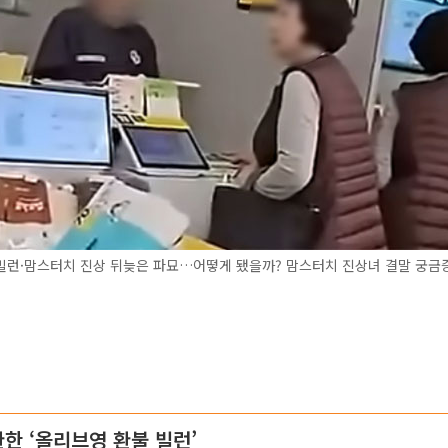
빌런·맘스터치 진상 뒤늦은 파묘…어떻게 됐을까? 맘스터치 진상녀 결말 궁금증
한 ‘올리브영 환불 빌런’