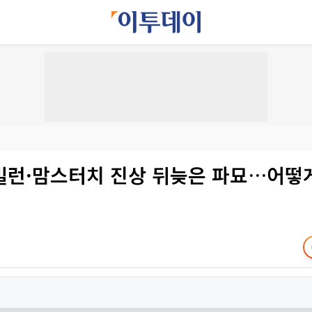
빌런·맘스터치 진상 뒤늦은 파묘…어떻