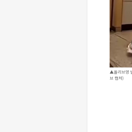
▲올리브영 
브 캡처)