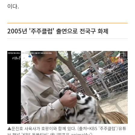
이다.
2005년 '주주클럽' 출연으로 전국구 화제
▲문진호 사육사가 호랑이와 함께 있다. (출처=KBS '주주클럽'/유튜
브 채널 'KBS 동물티비: 애니멀포유 animal4u')