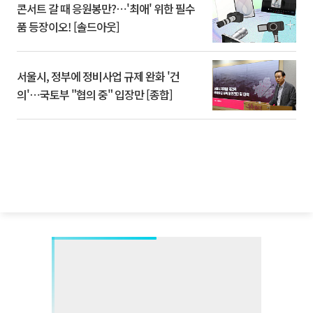
콘서트 갈 때 응원봉만?⋯'최애' 위한 필수
품 등장이오! [솔드아웃]
서울시, 정부에 정비사업 규제 완화 '건
의'⋯국토부 "협의 중" 입장만 [종합]