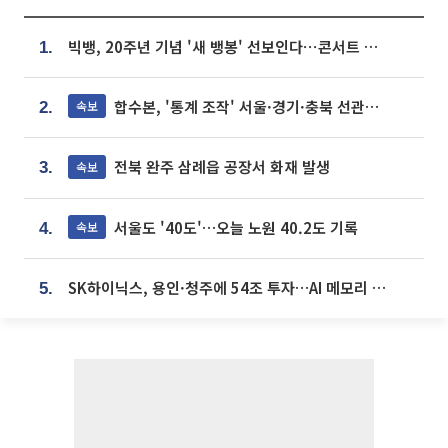
빅뱅, 20주년 기념 '새 뱅봉' 선보인다⋯콘서트 앞두고 팝업 개최
1.
합수본, '통계 조작' 서울·경기·충북 선관위 등 추가 압수수색
속보
2.
전북 완주 삼례읍 공장서 화재 발생
속보
3.
서울도 '40도'…오늘 노원 40.2도 기록
속보
4.
SK하이닉스, 용인·청주에 54조 투자…AI 메모리 생산기지 키운다
5.