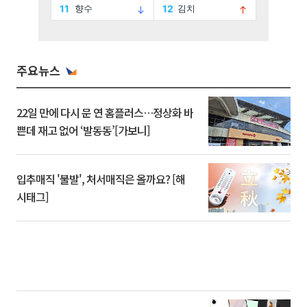
주요뉴스
22일 만에 다시 문 연 홈플러스…정상화 바
쁜데 재고 없어 ‘발동동’[가보니]
입추매직 '불발', 처서매직은 올까요? [해
시태그]