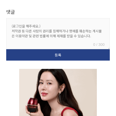
댓글
0 / 300