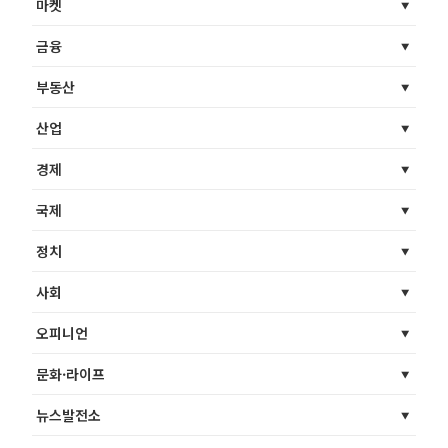
마켓
금융
부동산
산업
경제
국제
정치
사회
오피니언
문화·라이프
뉴스발전소