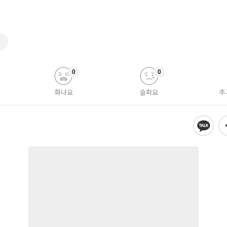
스
0
0
화나요
슬퍼요
추