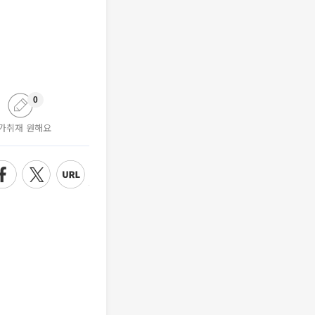
0
가취재 원해요