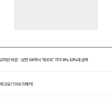
6270선 마감…삼전·SK하닉 '와르르' 각각 6%·10%대 급락
 깨라고요? [이슈크래커]