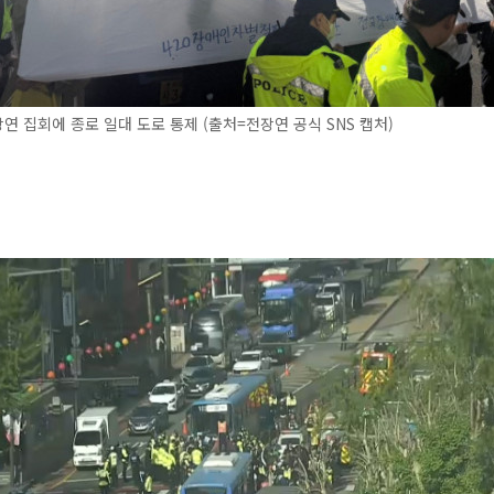
장연 집회에 종로 일대 도로 통제 (출처=전장연 공식 SNS 캡처)