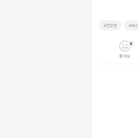
#전장연
#버
0
좋아요