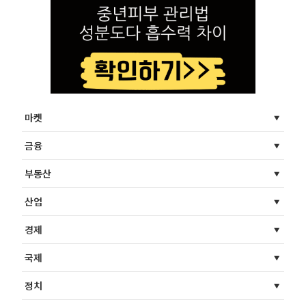
마켓
금융
부동산
산업
경제
국제
정치