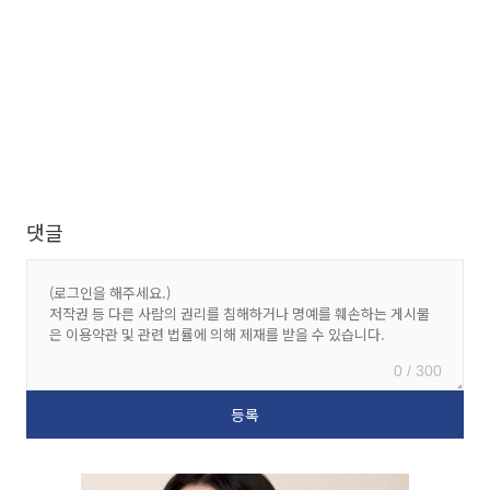
댓글
0 / 300