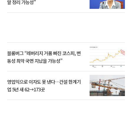
말 정리 가능성”
블룸버그 “레버리지 거품 빠진 코스피, 변
동성 최악 국면 지났을 가능성”
영업익으로 이자도 못 낸다…건설 한계기
업 5년 새 62→173곳