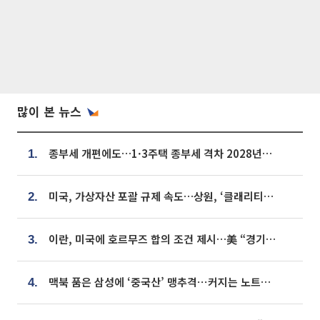
많이 본 뉴스
종부세 개편에도…1·3주택 종부세 격차 2028년부터 확대
1.
미국, 가상자산 포괄 규제 속도…상원, ‘클래리티법’ 9월 절차투표 추진
2.
이란, 미국에 호르무즈 합의 조건 제시…美 “경기 아직 안 끝나” [종합]
3.
맥북 품은 삼성에 ‘중국산’ 맹추격⋯커지는 노트북 OLED 시장
4.