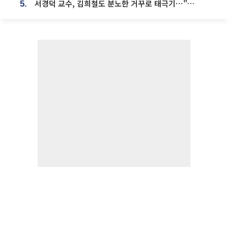
서경덕 교수, 김희철도 분노한 거꾸로 태극기⋯"엉터리는 아냐, 아쉬울 뿐"
5.