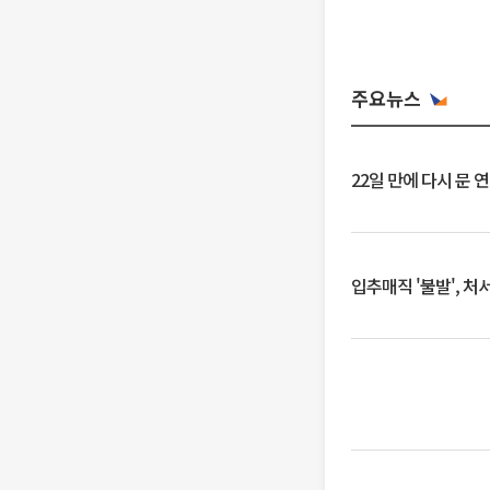
주요뉴스
22일 만에 다시 문 
입추매직 '불발', 처