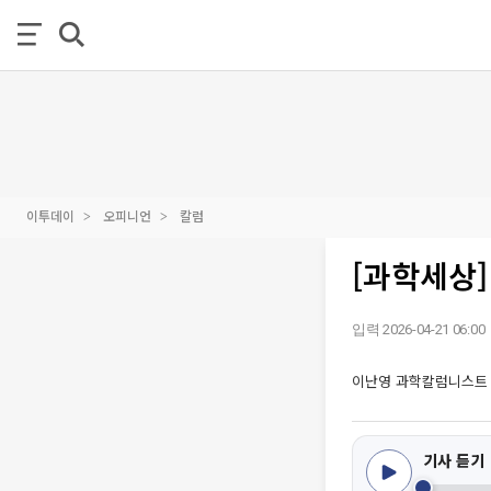
이투데이
오피니언
칼럼
[과학세상]
입력 2026-04-21 06:00
이난영 과학칼럼니스트
기사 듣기