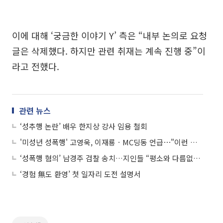
이에 대해 ‘궁금한 이야기 Y’ 측은 “내부 논의로 요청
글은 삭제했다. 하지만 관련 취재는 계속 진행 중”이
라고 전했다.
관련 뉴스
‘성추행 논란’ 배우 한지상 강사 임용 철회
'미성년 성폭행' 고영욱, 이재룡ㆍMC딩동 언급⋯"이런 놈도 활동하는데"
‘성폭행 혐의’ 남경주 검찰 송치…지인들 “평소와 다름없어 더 충격”
‘경험 無도 환영’ 첫 일자리 도전 설명서