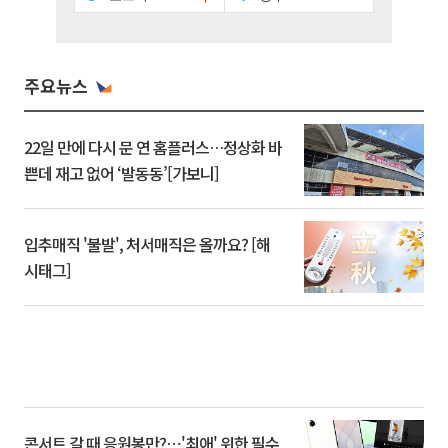
주요뉴스
22일 만에 다시 문 연 홈플러스…정상화 바
쁜데 재고 없어 ‘발동동’[가보니]
입추매직 '불발', 처서매직은 올까요? [해
시태그]
콘서트 갈 때 응원봉만?⋯'최애' 위한 필수