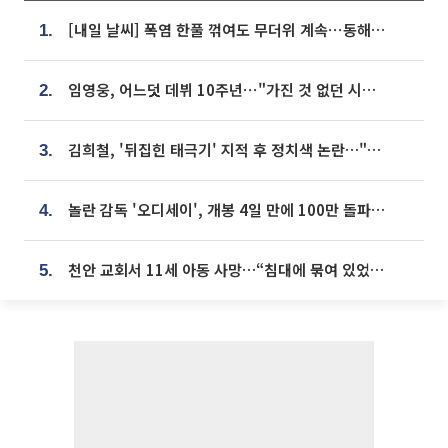
[내일 날씨] 폭염 한풀 꺾여도 무더위 계속⋯동해안 이틀 연속 비
1.
임영웅, 어느덧 데뷔 10주년⋯"가진 것 없던 시절, 내 앞엔 20명의 팬뿐"
2.
김희철, '뒤집힌 태극기' 지적 후 정치색 논란…"좌우 떠나 우리나라 국기"
3.
놀란 감독 '오디세이', 개봉 4일 만에 100만 돌파⋯'왕사남' 보다 빠르다
4.
천안 교회서 11세 아동 사망…“침대에 묶여 있었다” 진술 확보
5.