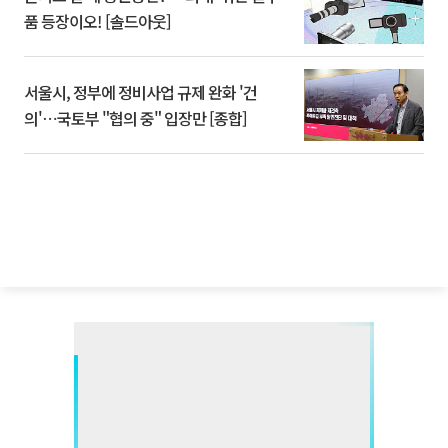
품 등장이오! [솔드아웃]
서울시, 정부에 정비사업 규제 완화 '건
의'⋯국토부 "협의 중" 입장만 [종합]