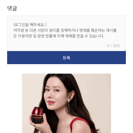
댓글
0 / 300