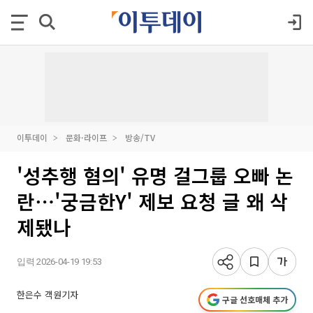
이투데이
문화·라이프
방송/TV
'성추행 혐의' 유명 걸그룹 오빠 논
란⋯'궁금한Y' 제보 요청 글 왜 삭
제됐나
입력 2026-04-19 19:53
한은수 객원기자
구글 선호매체 추가