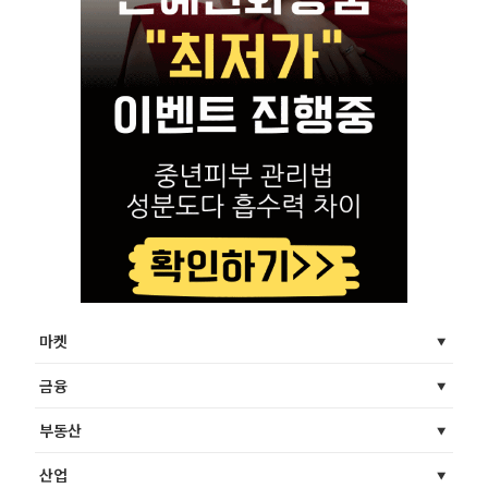
마켓
금융
부동산
산업