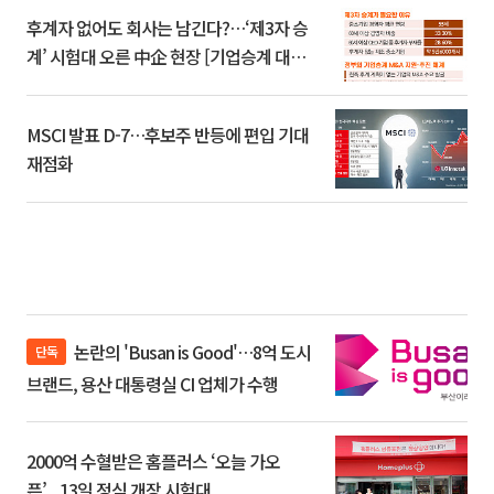
후계자 없어도 회사는 남긴다?…‘제3자 승
계’ 시험대 오른 中企 현장 [기업승계 대전
환]
MSCI 발표 D-7…후보주 반등에 편입 기대
재점화
논란의 'Busan is Good'…8억 도시
단독
브랜드, 용산 대통령실 CI 업체가 수행
2000억 수혈받은 홈플러스 ‘오늘 가오
픈’...13일 정식 개장 시험대