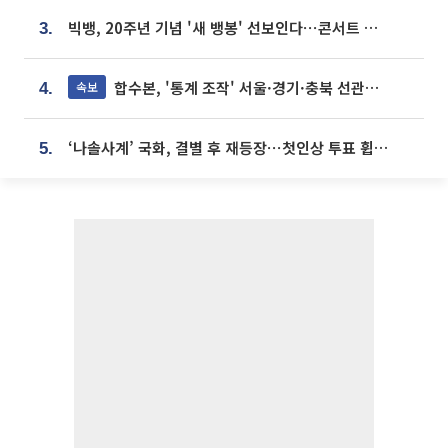
빅뱅, 20주년 기념 '새 뱅봉' 선보인다⋯콘서트 앞두고 팝업 개최
3.
합수본, '통계 조작' 서울·경기·충북 선관위 등 추가 압수수색
속보
4.
‘나솔사계’ 국화, 결별 후 재등장⋯첫인상 투표 휩쓸고 ‘인기녀’ 등극
5.