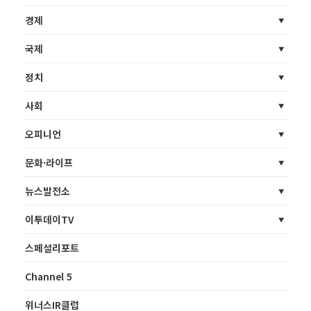
경제
국제
정치
사회
오피니언
문화·라이프
뉴스발전소
이투데이TV
스페셜리포트
Channel 5
위너스IR클럽