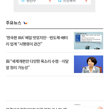
주요뉴스
‘한국판 IRA’ 베일 벗었지만…반도체·배터
리 업계 “시행령이 관건”
與 “세제개편안 다양한 목소리 수렴…이달
말 정리 가능성”