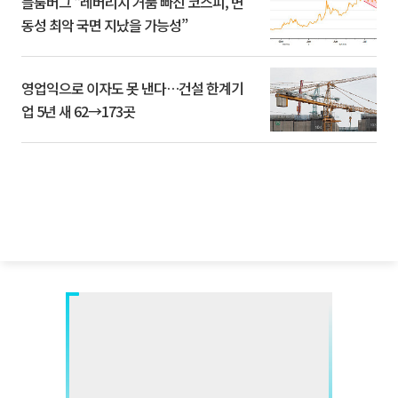
블룸버그 “레버리지 거품 빠진 코스피, 변
동성 최악 국면 지났을 가능성”
영업익으로 이자도 못 낸다…건설 한계기
업 5년 새 62→173곳