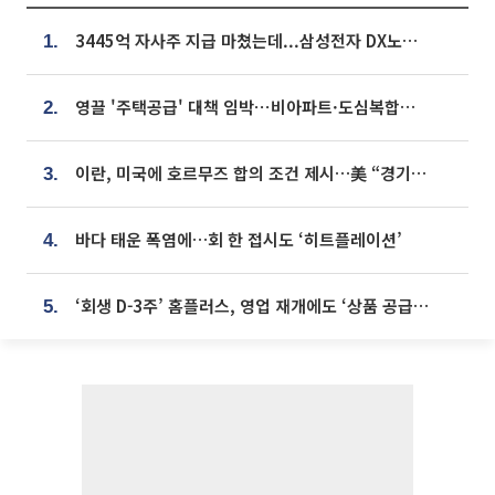
3445억 자사주 지급 마쳤는데...삼성전자 DX노조, 뒤늦은 '떼쓰기 집회'
1.
영끌 '주택공급' 대책 임박⋯비아파트·도심복합까지 총동원
2.
이란, 미국에 호르무즈 합의 조건 제시…美 “경기 아직 안 끝나” [종합]
3.
바다 태운 폭염에…회 한 접시도 ‘히트플레이션’
4.
‘회생 D-3주’ 홈플러스, 영업 재개에도 ‘상품 공급망’ 복구가 생존 관건
5.