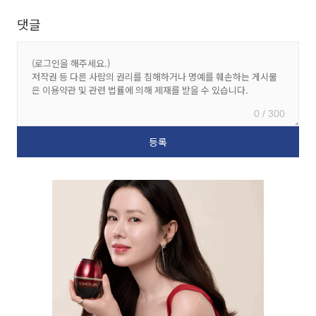
댓글
0 / 300