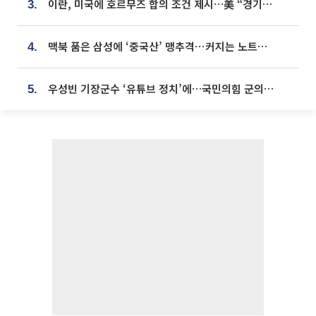
이란, 미국에 호르무즈 합의 조건 제시…美 “경기 아직 안 끝나” [종합]
3.
맥북 품은 삼성에 ‘중국산’ 맹추격⋯커지는 노트북 OLED 시장
4.
우성빈 기장군수 ‘유튜브 정치’에…국민의힘 군의원들 집단 반발
5.