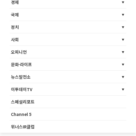
경제
국제
정치
사회
오피니언
문화·라이프
뉴스발전소
이투데이TV
스페셜리포트
Channel 5
위너스IR클럽