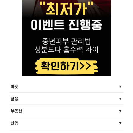
마켓
금융
부동산
산업