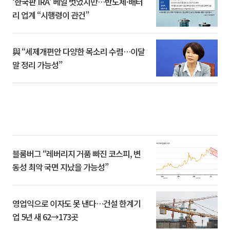
‘한국판 IRA’ 베일 벗었지만…반도체·배터
리 업계 “시행령이 관건”
與 “세제개편안 다양한 목소리 수렴…이달
말 정리 가능성”
블룸버그 “레버리지 거품 빠진 코스피, 변
동성 최악 국면 지났을 가능성”
영업익으로 이자도 못 낸다…건설 한계기
업 5년 새 62→173곳