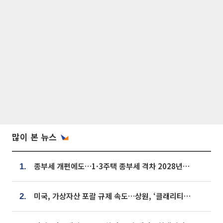
많이 본 뉴스
종부세 개편에도…1·3주택 종부세 격차 2028년부터 확대
1.
미국, 가상자산 포괄 규제 속도…상원, ‘클래리티법’ 9월 절차투표 추진
2.