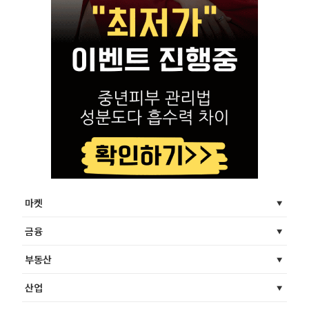
마켓
금융
부동산
산업