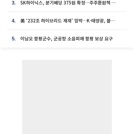
SK하이닉스, 분기배당 375원 확정…주주환원책 9월로 앞당겨 발표
3.
美 ‘232조 하이브리드 제재’ 임박…K-태양광, 불확실성 털고 날개 다나
4.
이남오 함평군수, 군공항 소음피해 함평 보상 요구
5.