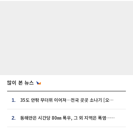
많이 본 뉴스
35도 안팎 무더위 이어져…전국 곳곳 소나기 [오늘 날씨]
1.
동해안은 시간당 80㎜ 폭우, 그 외 지역은 폭염…‘극과 극 날씨’
2.