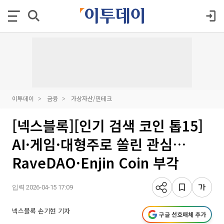
이투데이
금융
가상자산/핀테크
[넥스블록][인기 검색 코인 톱15]
AI·게임·대형주로 쏠린 관심…
RaveDAO·Enjin Coin 부각
입력 2026-04-15 17:09
넥스블록 손기현 기자
구글 선호매체 추가