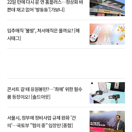
22일 만에 다시 문 연 홈플러스…정상화 바
쁜데 재고 없어 ‘발동동’[가보니]
입추매직 '불발', 처서매직은 올까요? [해
시태그]
콘서트 갈 때 응원봉만?⋯'최애' 위한 필수
품 등장이오! [솔드아웃]
서울시, 정부에 정비사업 규제 완화 '건
의'⋯국토부 "협의 중" 입장만 [종합]