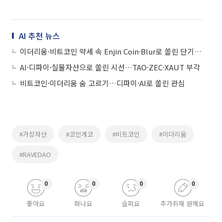
AI 추천 뉴스
이더리움·비트코인 약세 속 Enjin Coin·Blur로 쏠린 단기 관심
AI·디파이·실물자산으로 쏠린 시선…TAO·ZEC·XAUT 부각
비트코인·이더리움 숨 고르기…디파이·AI로 쏠린 관심
#가상자산
#코인게코
#비트코인
#이더리움
#RAVEDAO
0
0
0
0
좋아요
화나요
슬퍼요
추가취재 원해요