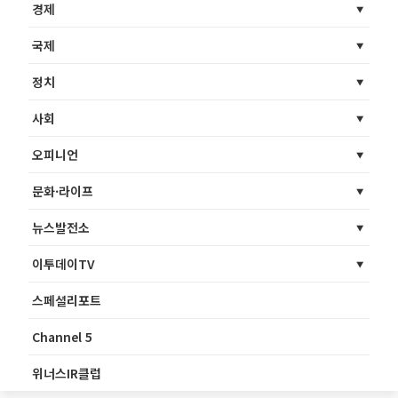
경제
국제
정치
사회
오피니언
문화·라이프
뉴스발전소
이투데이TV
스페셜리포트
Channel 5
위너스IR클럽