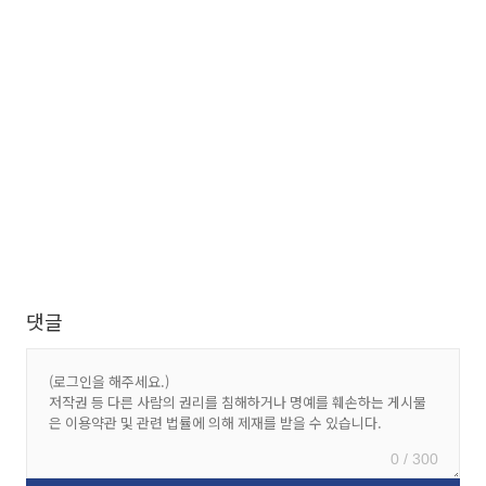
댓글
0 / 300