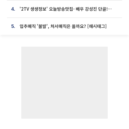
'2TV 생생정보' 오늘방송맛집- 배우 강성진 단골! 쌀국수ㆍ푸팟퐁 커리 맛집 '블○○○'
4.
입추매직 '불발', 처서매직은 올까요? [해시태그]
5.