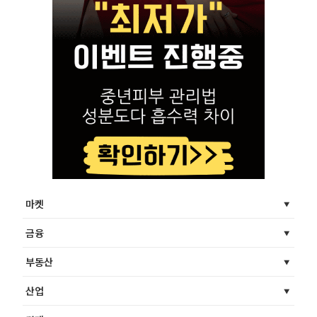
마켓
금융
부동산
산업