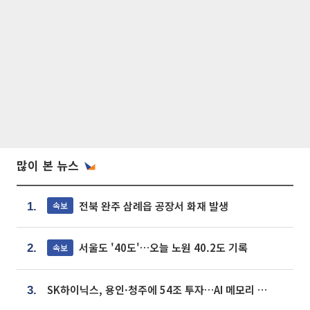
많이 본 뉴스
전북 완주 삼례읍 공장서 화재 발생
속보
1.
서울도 '40도'…오늘 노원 40.2도 기록
속보
2.
SK하이닉스, 용인·청주에 54조 투자…AI 메모리 생산기지 키운다
3.