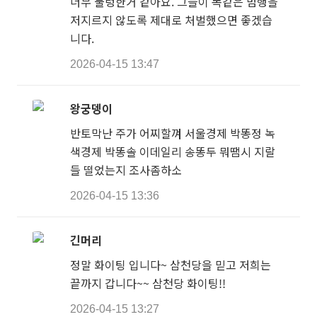
너무 물렁한거 같아요. 그들이 똑같은 범행을
저지르지 않도록 제대로 처벌했으면 좋겠습
니다.
2026-04-15 13:47
왕궁뎅이
반토막난 주가 어찌할껴 서울경제 박똥정 녹
색경제 박똥솔 이데일리 송똥두 뭐땜시 지랄
들 떨었는지 조사좀하소
2026-04-15 13:36
긴머리
정말 화이팅 입니다~ 삼천당을 믿고 저희는
끝까지 갑니다~~ 삼천당 화이팅!!
2026-04-15 13:27