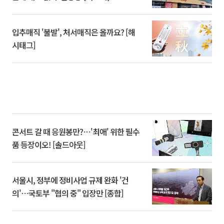
입추매직 '불발', 처서매직은 올까요? [해
시태그]
콘서트 갈 때 응원봉만?⋯'최애' 위한 필수
품 등장이오! [솔드아웃]
서울시, 정부에 정비사업 규제 완화 '건
의'⋯국토부 "협의 중" 입장만 [종합]