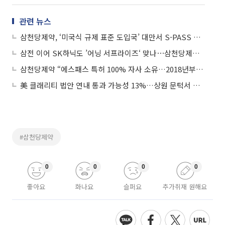
관련 뉴스
삼천당제약, ‘미국식 규제 표준 도입국’ 대만서 S-PASS 특허 등록…실증 데이터 심사 통과
삼전 이어 SK하닉도 ’어닝 서프라이즈‘ 맞나⋯삼천당제약 16%↓
삼천당제약 “에스패스 특허 100% 자사 소유…2018년부터 개발비 전액 부담”
美 클래리티 법안 연내 통과 가능성 13%…상원 문턱서 제동
#삼천당제약
0
0
0
0
좋아요
화나요
슬퍼요
추가취재 원해요