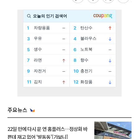
주요뉴스
22일 만에 다시 문 연 홈플러스…정상화 바
쁜데 재고 없어 ‘발동동’[가보니]