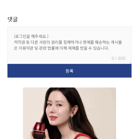
댓글
0 / 300