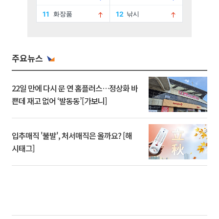
주요뉴스
22일 만에 다시 문 연 홈플러스…정상화 바
쁜데 재고 없어 ‘발동동’[가보니]
입추매직 '불발', 처서매직은 올까요? [해
시태그]