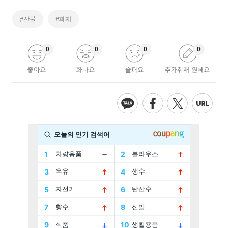
#산불
#화재
0
0
0
0
좋아요
화나요
슬퍼요
추가취재 원해요