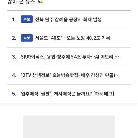
많이 본 뉴스
전북 완주 삼례읍 공장서 화재 발생
속보
1.
서울도 '40도'…오늘 노원 40.2도 기록
속보
2.
SK하이닉스, 용인·청주에 54조 투자…AI 메모리 생산기지 키운다
3.
'2TV 생생정보' 오늘방송맛집- 배우 강성진 단골! 쌀국수ㆍ푸팟퐁 커리 맛집 '블○○○'
4.
입추매직 '불발', 처서매직은 올까요? [해시태그]
5.