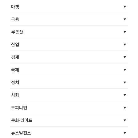
마켓
금융
부동산
산업
경제
국제
정치
사회
오피니언
문화·라이프
뉴스발전소