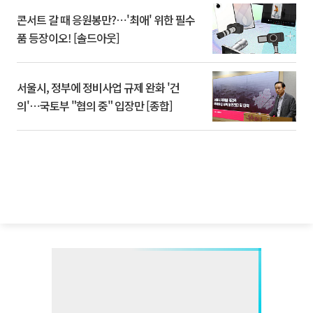
콘서트 갈 때 응원봉만?⋯'최애' 위한 필수
품 등장이오! [솔드아웃]
서울시, 정부에 정비사업 규제 완화 '건
의'⋯국토부 "협의 중" 입장만 [종합]