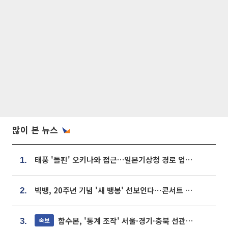
많이 본 뉴스
태풍 '돌핀' 오키나와 접근…일본기상청 경로 업데이트
1.
빅뱅, 20주년 기념 '새 뱅봉' 선보인다⋯콘서트 앞두고 팝업 개최
2.
합수본, '통계 조작' 서울·경기·충북 선관위 등 추가 압수수색
속보
3.