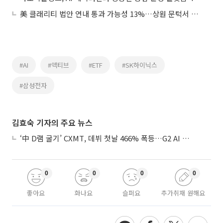
美 클래리티 법안 연내 통과 가능성 13%…상원 문턱서 제동
#AI
#액티브
#ETF
#SK하이닉스
#삼성전자
김효숙 기자의 주요 뉴스
‘中 D램 굴기’ CXMT, 데뷔 첫날 466% 폭등…G2 AI 패권 ‘쩐의 전쟁’
0
0
0
0
좋아요
화나요
슬퍼요
추가취재 원해요