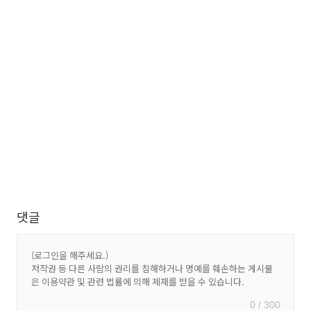
댓글
0 / 300