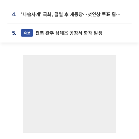
‘나솔사계’ 국화, 결별 후 재등장⋯첫인상 투표 휩쓸고 ‘인기녀’ 등극
4.
전북 완주 삼례읍 공장서 화재 발생
속보
5.