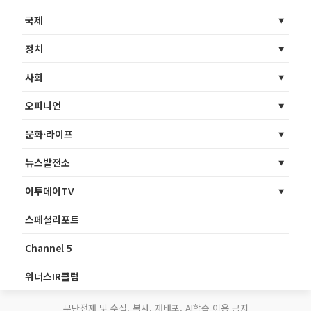
국제
정치
사회
오피니언
문화·라이프
뉴스발전소
이투데이TV
스페셜리포트
Channel 5
위너스IR클럽
무단전재 및 수집, 복사, 재배포, AI학습 이용 금지