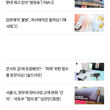
쁜데 재고 없어 ‘발동동’[가보니]
입추매직 '불발', 처서매직은 올까요? [해
시태그]
콘서트 갈 때 응원봉만?⋯'최애' 위한 필수
품 등장이오! [솔드아웃]
서울시, 정부에 정비사업 규제 완화 '건
의'⋯국토부 "협의 중" 입장만 [종합]