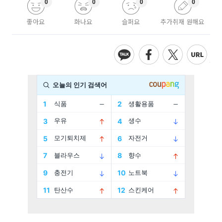
0
0
0
0
좋아요
화나요
슬퍼요
추가취재 원해요