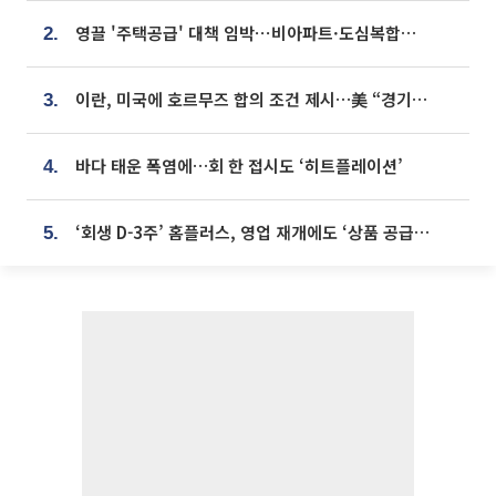
영끌 '주택공급' 대책 임박⋯비아파트·도심복합까지 총동원
2.
이란, 미국에 호르무즈 합의 조건 제시…美 “경기 아직 안 끝나” [종합]
3.
바다 태운 폭염에…회 한 접시도 ‘히트플레이션’
4.
‘회생 D-3주’ 홈플러스, 영업 재개에도 ‘상품 공급망’ 복구가 생존 관건
5.