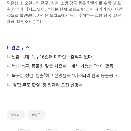
탈출했다. 오월드와 중구, 경찰, 소방 당국 등은 합동으로 수색 및 포
획 작업에 나서고 있다. 늑대는 현재 오월드 밖 근처 사거리까지 나간
것으로 확인됐다. 사진은 오월드에서 늑대 수색하는 소방 당국. (사진
제공=대전소방본부)
관련 뉴스
탈출 늑대 '늑구' 6일째 미확인…흔적이 없다
늑대 늑구, 동물원 탈출 사흘째⋯폐사 가능성 "먹이 활동 어려워"
늑구는 정말 ‘탈출’하고 싶었을까? 미스터리 한국 동물원 탈출사
‘경험 無도 환영’ 첫 일자리 도전 설명서
#늑대
#늑구