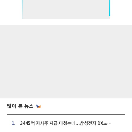
많이 본 뉴스
3445억 자사주 지급 마쳤는데...삼성전자 DX노조, 뒤늦은 '떼쓰기 집회'
1.