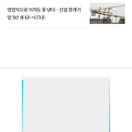
영업익으로 이자도 못 낸다…건설 한계기
업 5년 새 62→173곳