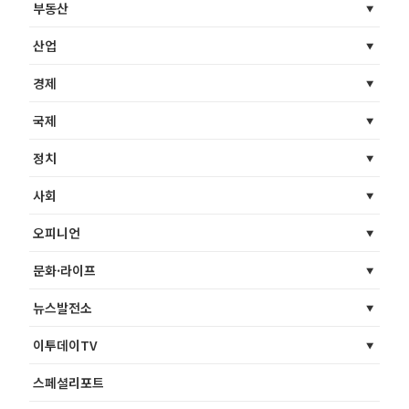
부동산
산업
경제
국제
정치
사회
오피니언
문화·라이프
뉴스발전소
이투데이TV
스페셜리포트