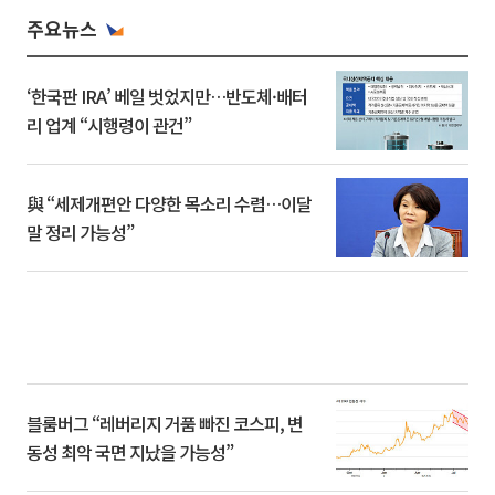
주요뉴스
‘한국판 IRA’ 베일 벗었지만…반도체·배터
리 업계 “시행령이 관건”
與 “세제개편안 다양한 목소리 수렴…이달
말 정리 가능성”
블룸버그 “레버리지 거품 빠진 코스피, 변
동성 최악 국면 지났을 가능성”