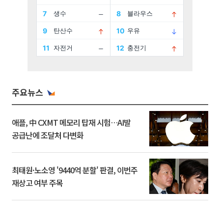
주요뉴스
애플, 中 CXMT 메모리 탑재 시험…AI발
공급난에 조달처 다변화
최태원·노소영 '9440억 분할' 판결, 이번주
재상고 여부 주목