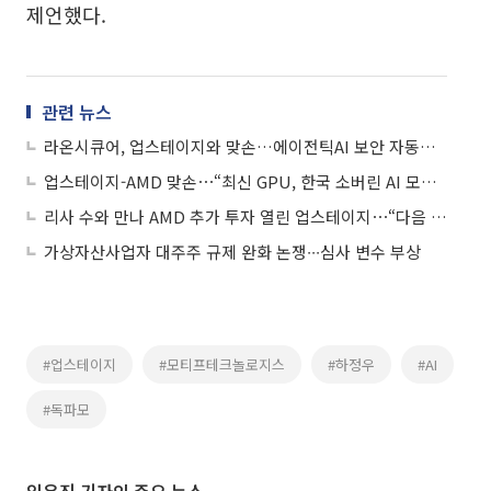
제언했다.
관련 뉴스
라온시큐어, 업스테이지와 맞손…에이전틱AI 보안 자동화 플랫폼 연내 개발
업스테이지-AMD 맞손⋯“최신 GPU, 한국 소버린 AI 모델 도입해 韓 경쟁력↑”
리사 수와 만나 AMD 추가 투자 열린 업스테이지⋯“다음 인수 후 네이버 넘어설 것”
가상자산사업자 대주주 규제 완화 논쟁∙∙∙심사 변수 부상
#업스테이지
#모티프테크놀로지스
#하정우
#AI
#독파모
임유진 기자의 주요 뉴스