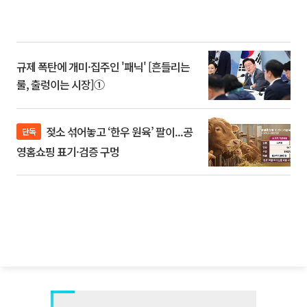
규제 폭탄에 개미·집주인 '패닉' [흔들리는
룰, 출렁이는 시장]①
젖소 섞어놓고 ‘한우 원육’ 팔이...공
단독
영홈쇼핑 표기·검증 구멍