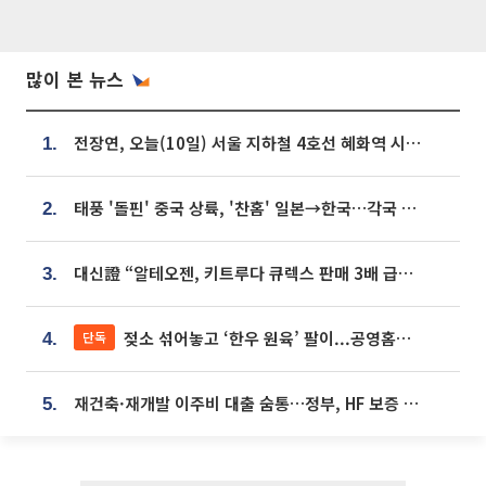
많이 본 뉴스
전장연, 오늘(10일) 서울 지하철 4호선 혜화역 시위…1호선 용산역 무정차
1.
태풍 '돌핀' 중국 상륙, '찬홈' 일본→한국…각국 기상청 예상 경로는?
2.
대신證 “알테오젠, 키트루다 큐렉스 판매 3배 급증…목표가 41만원 상향”
3.
젖소 섞어놓고 ‘한우 원육’ 팔이...공영홈쇼핑 표기·검증 구멍
단독
4.
재건축·재개발 이주비 대출 숨통…정부, HF 보증 신설 추진
5.