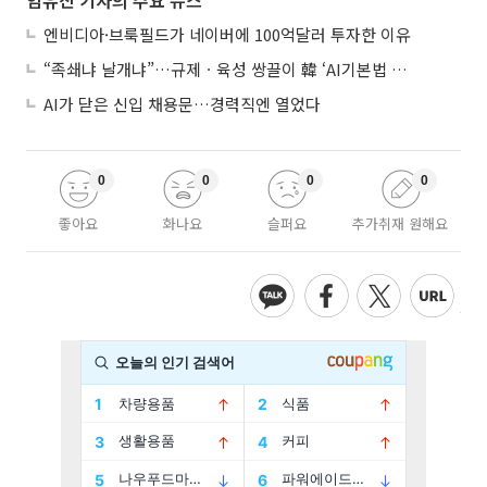
엔비디아·브룩필드가 네이버에 100억달러 투자한 이유
“족쇄냐 날개냐”…규제ㆍ육성 쌍끌이 韓 ‘AI기본법 개정안’ 오늘 시행
AI가 닫은 신입 채용문…경력직엔 열었다
0
0
0
0
좋아요
화나요
슬퍼요
추가취재 원해요