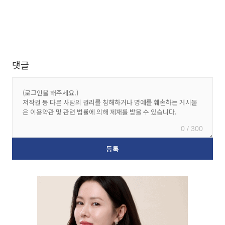
댓글
0 / 300