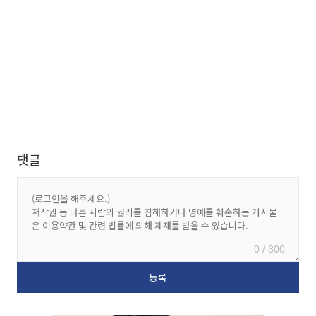
댓글
0 / 300