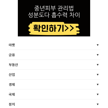
마켓
금융
부동산
산업
경제
국제
정치