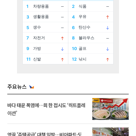
주요뉴스
바다 태운 폭염에…회 한 접시도 ‘히트플레
이션’
영끌 '주택공급' 대책 임박⋯비아파트·도