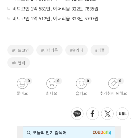
비트코인 1억 581만, 이더리움 322만 7835원
비트코인 1억 512만, 이더리움 323만 5797원
#비트코인
#이더리움
#솔라나
#리플
#비앤비
0
0
0
0
좋아요
화나요
슬퍼요
추가취재 원해요