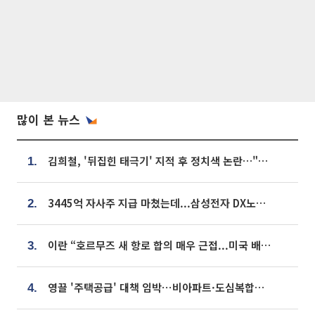
많이 본 뉴스
김희철, '뒤집힌 태극기' 지적 후 정치색 논란…"좌우 떠나 우리나라 국기"
1.
3445억 자사주 지급 마쳤는데...삼성전자 DX노조, 뒤늦은 '떼쓰기 집회'
2.
이란 “호르무즈 새 항로 합의 매우 근접...미국 배상 먼저”
3.
영끌 '주택공급' 대책 임박⋯비아파트·도심복합까지 총동원
4.