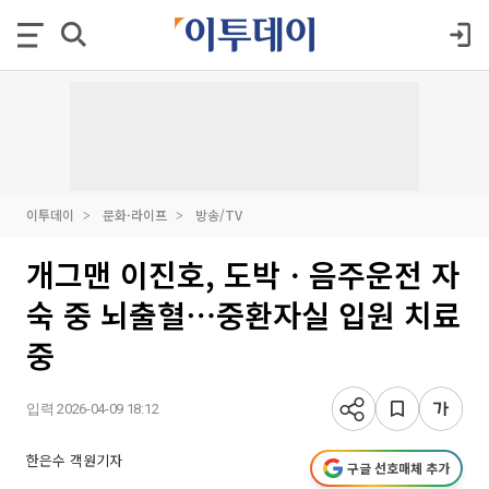
이투데이
문화·라이프
방송/TV
개그맨 이진호, 도박ㆍ음주운전 자
숙 중 뇌출혈⋯중환자실 입원 치료
중
입력 2026-04-09 18:12
한은수 객원기자
구글 선호매체 추가