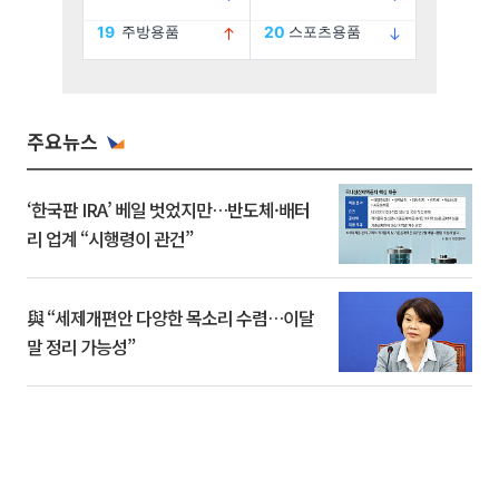
주요뉴스
‘한국판 IRA’ 베일 벗었지만…반도체·배터
리 업계 “시행령이 관건”
與 “세제개편안 다양한 목소리 수렴…이달
말 정리 가능성”