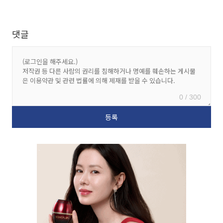
댓글
0 / 300