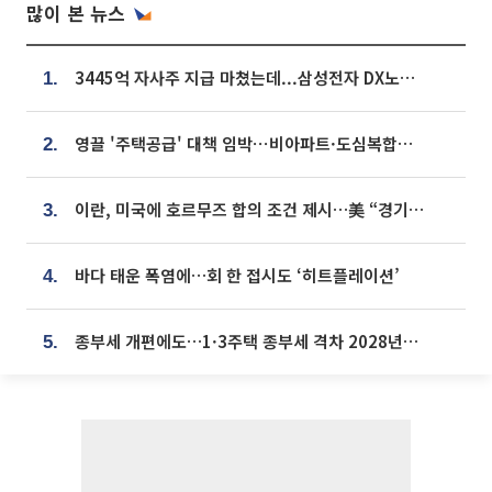
많이 본 뉴스
3445억 자사주 지급 마쳤는데...삼성전자 DX노조, 뒤늦은 '떼쓰기 집회'
1.
영끌 '주택공급' 대책 임박⋯비아파트·도심복합까지 총동원
2.
이란, 미국에 호르무즈 합의 조건 제시…美 “경기 아직 안 끝나” [종합]
3.
바다 태운 폭염에…회 한 접시도 ‘히트플레이션’
4.
종부세 개편에도…1·3주택 종부세 격차 2028년부터 확대
5.