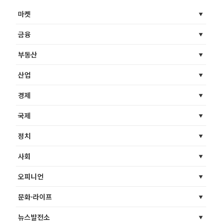
마켓
금융
부동산
산업
경제
국제
정치
사회
오피니언
문화·라이프
뉴스발전소