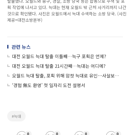
탈출했다. 오월드와 중구, 경찰, 소방 당국 등은 합동으로 수색 및 포
획 작업에 나서고 있다. 늑대는 현재 오월드 밖 근처 사거리까지 나간
것으로 확인됐다. 사진은 오월드에서 늑대 수색하는 소방 당국. (사진
제공=대전소방본부)
관련 뉴스
대전 오월드 늑대 탈출 이틀째…늑구 포획은 언제?
대전 오월드 늑대 탈출 21시간째…늑대는 어디에?
오월드 늑대 탈출, 포획 위해 암컷 늑대로 유인⋯사살보단 생포 목표
‘경험 無도 환영’ 첫 일자리 도전 설명서
#늑대
0
0
0
0