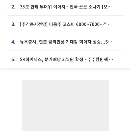
35도 안팎 무더위 이어져…전국 곳곳 소나기 [오늘 날씨]
2.
[주간증시전망] 다음주 코스피 6000~7000⋯“外人 수급은 정책이 변수”
3.
뉴욕증시, 연준 금리인상 기대감 꺾이자 상승...S&P500 사상 최고치 [종합]
4.
SK하이닉스, 분기배당 375원 확정…주주환원책 9월로 앞당겨 발표
5.