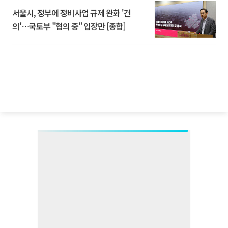
서울시, 정부에 정비사업 규제 완화 '건
의'⋯국토부 "협의 중" 입장만 [종합]