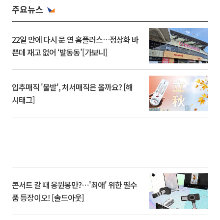
주요뉴스
22일 만에 다시 문 연 홈플러스…정상화 바
쁜데 재고 없어 ‘발동동’[가보니]
입추매직 '불발', 처서매직은 올까요? [해
시태그]
콘서트 갈 때 응원봉만?⋯'최애' 위한 필수
품 등장이오! [솔드아웃]