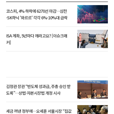
코스피, 4% 하락에 6270선 마감…삼전
·SK하닉 '와르르' 각각 6%·10%대 급락
ISA 계좌, 5년마다 깨라고요? [이슈크래
커]
김정관 장관 “반도체 성과급, 주총 승인 받
도록”…상법·자본시장법 개정 시사
세금 꺼낸 정부에…오세훈 서울시장 “집값