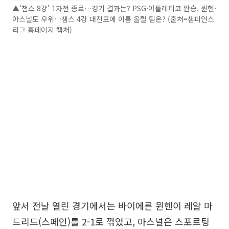
▲'챔스 8강' 1차전 종료…경기 결과는? PSG·아틀레티코 완승, 뮌헨·
아스널도 우위…챔스 4강 대진표에 이름 올릴 팀은? (출처=챔피언스
리그 홈페이지 캡처)
앞서 전날 열린 경기에서는 바이에른 뮌헨이 레알 마
드리드(스페인)를 2-1로 꺾었고, 아스널은 스포르팅