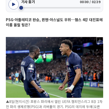
기사 듣기
00:00 / 02:39
PSG·아틀레티코 완승, 뮌헨·아스널도 우위…챔스 4강 대진표에
이름 올릴 팀은?
▲8일(현지시간) 프랑스 파리에서 열린 UEFA 챔피언스리그 8강 1차
전 파리 생제르맹(PSG)과 리버풀의 경기. PSG의 데지레 두에(오른