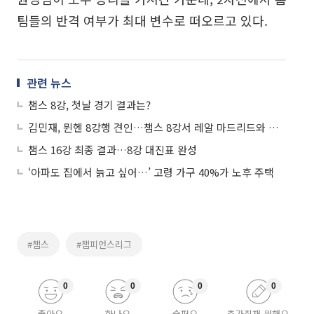
팀들의 반격 여부가 최대 변수로 떠오르고 있다.
관련 뉴스
챔스 8강, 첫날 경기 결과는?
김민재, 뮌헨 8강행 견인…챔스 8강서 레알 마드리드와 격돌
챔스 16강 최종 결과…8강 대진표 완성
‘아파도 집에서 늙고 싶어…’ 고령 가구 40%가 노후 주택
#챔스
#챔피언스리그
0
0
0
0
좋아요
화나요
슬퍼요
추가취재 원해요