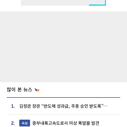
많이 본 뉴스
김정관 장관 “반도체 성과급, 주총 승인 받도록”…상법·자본시장법 개정 시사
1.
중부내륙고속도로서 미상 폭발물 발견
속보
2.