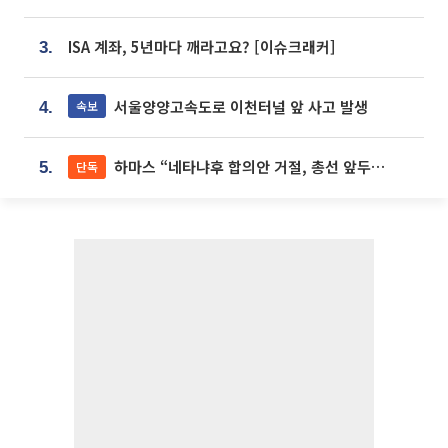
ISA 계좌, 5년마다 깨라고요? [이슈크래커]
3.
서울양양고속도로 이천터널 앞 사고 발생
속보
4.
하마스 “네타냐후 합의안 거절, 총선 앞두고 시간 끌기”
단독
5.