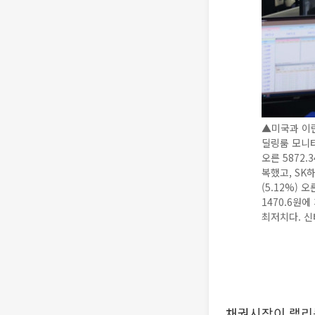
▲미국과 이란
딜링룸 모니터
오른 5872.
복했고, SK
(5.12%) 
1470.6원에
최저치다. 신태
채권시장이 랠리를