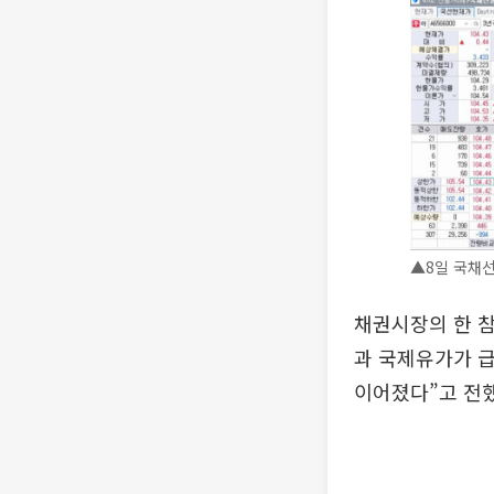
▲8일 국채선
채권시장의 한 참
과 국제유가가 
이어졌다”고 전했