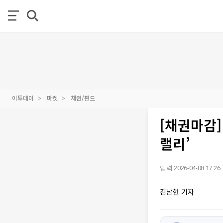
이투데이
마켓
채권/펀드
[채권마감]
랠리’
입력 2026-04-08 17:26
김남현 기자