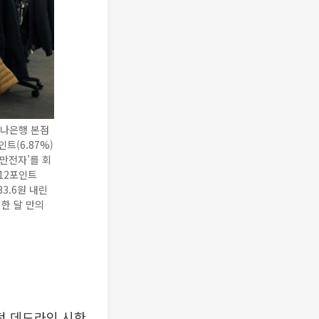
하나은행 본점
트(6.87%)
0만전자’를 회
.12포인트
33.6원 내린
 한 달 만의
던 데드라인 시한