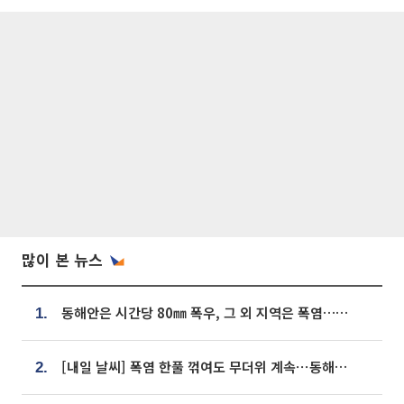
많이 본 뉴스
동해안은 시간당 80㎜ 폭우, 그 외 지역은 폭염…‘극과 극 날씨’
1.
[내일 날씨] 폭염 한풀 꺾여도 무더위 계속⋯동해안 이틀 연속 비
2.