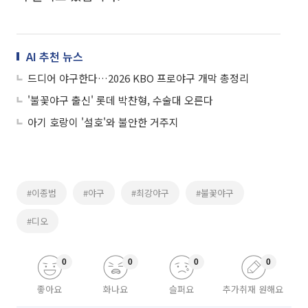
AI 추천 뉴스
드디어 야구한다…2026 KBO 프로야구 개막 총정리
'불꽃야구 출신' 롯데 박찬형, 수술대 오른다
아기 호랑이 '설호'와 불안한 거주지
#이종범
#야구
#최강야구
#불꽃야구
#디오
0
0
0
0
좋아요
화나요
슬퍼요
추가취재 원해요