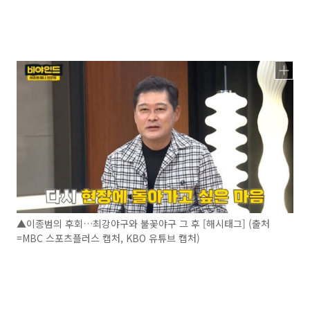
▲이종범의 후회…최강야구와 불꽃야구 그 후 [해시태그] (출처
=MBC 스포츠플러스 캡처, KBO 유튜브 캡처)