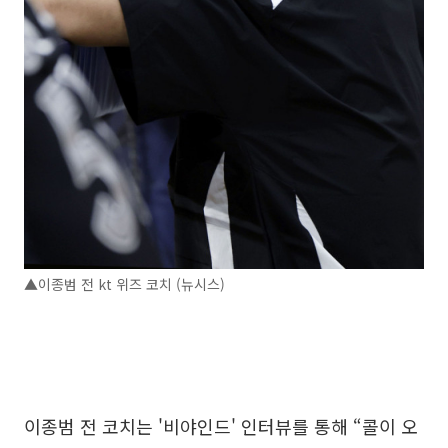
▲이종범 전 kt 위즈 코치 (뉴시스)
이종범 전 코치는 '비야인드' 인터뷰를 통해 “콜이 오