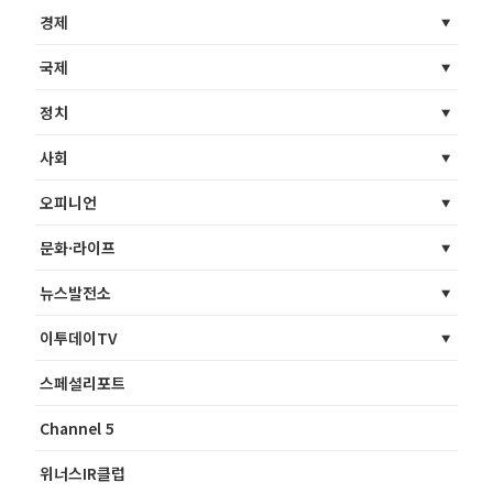
경제
국제
정치
사회
오피니언
문화·라이프
뉴스발전소
이투데이TV
스페셜리포트
Channel 5
위너스IR클럽