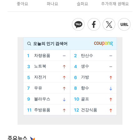
좋아요
화나요
슬퍼요
추가취재 원해요
주요뉴스