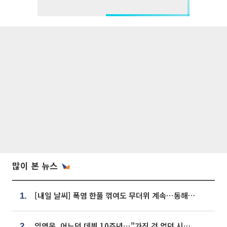
많이 본 뉴스
[내일 날씨] 폭염 한풀 꺾여도 무더위 계속⋯동해안 이틀 연속 비
1.
임영웅, 어느덧 데뷔 10주년⋯"가진 것 없던 시절, 내 앞엔 20명의 팬뿐"
2.