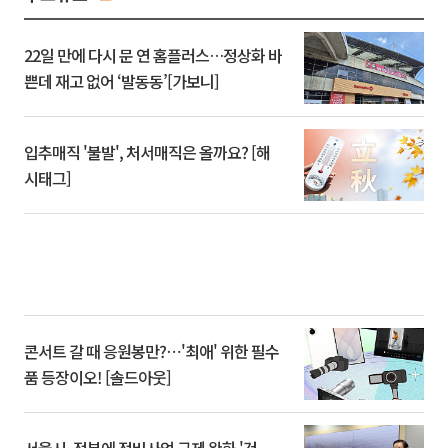
22일 만에 다시 문 연 홈플러스…정상화 바
쁜데 재고 없어 ‘발동동’[가보니]
입추매직 '불발', 처서매직은 올까요? [해
시태그]
콘서트 갈 때 응원봉만?⋯'최애' 위한 필수
품 등장이오! [솔드아웃]