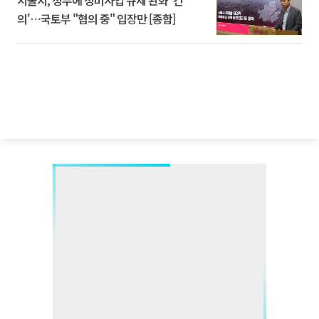
서울시, 정부에 정비사업 규제 완화 '건
의'⋯국토부 "협의 중" 입장만 [종합]