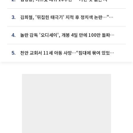
김희철, '뒤집힌 태극기' 지적 후 정치색 논란…"좌우 떠나 우리나라 국기"
3.
놀란 감독 '오디세이', 개봉 4일 만에 100만 돌파⋯'왕사남' 보다 빠르다
4.
천안 교회서 11세 아동 사망…“침대에 묶여 있었다” 진술 확보
5.