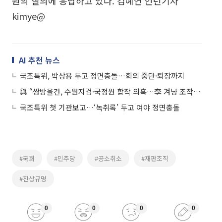
원의 질의에 응답하고 있다. 김예연 인턴기자
kimye@
AI 추천 뉴스
국조특위, 박상용 두고 정면충돌…회의 중단·퇴장까지
與 “쌍방울건, 수원지검·국정원 합작 의혹…李 겨냥 조작기소 정황”
국조특위 첫 기관보고…‘녹취록’ 두고 여야 정면충돌
#국회
#민주당
#공소취소
#재판조직
#진상규명
0
0
0
0