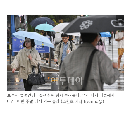
▲돌연 벚꽃엔딩…꽃샘추위·황사 몰려온다, 언제 다시 따뜻해지
나?…이번 주말 다시 기온 올라 (조현호 기자 hyunho@)