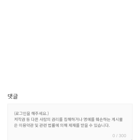
댓글
0 / 300