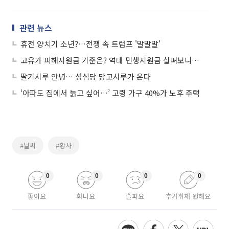
관련 뉴스
휴전 양치기 소년?…전쟁 속 트럼프 '말말말'
고유가 피해지원금 기준은? 역대 민생지원금 살펴보니…
딸기시루 안녕… 성심당 망고시루가 온다
‘아파도 집에서 늙고 싶어…’ 고령 가구 40%가 노후 주택
#날씨
#황사
0
0
0
0
좋아요
화나요
슬퍼요
추가취재 원해요