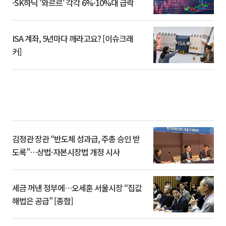
·SK하닉 '와르르' 각각 6%·10%대 급락
ISA 계좌, 5년마다 깨라고요? [이슈크래
커]
김정관 장관 “반도체 성과급, 주총 승인 받
도록”…상법·자본시장법 개정 시사
세금 꺼낸 정부에…오세훈 서울시장 “집값
해법은 공급” [종합]