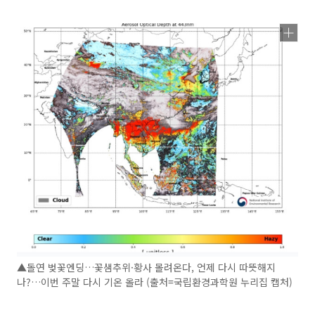
▲돌연 벚꽃엔딩…꽃샘추위·황사 몰려온다, 언제 다시 따뜻해지
나?…이번 주말 다시 기온 올라 (출처=국립환경과학원 누리집 캡처)