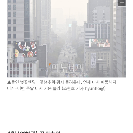
▲돌연 벚꽃엔딩…꽃샘추위·황사 몰려온다, 언제 다시 따뜻해지
나?…이번 주말 다시 기온 올라 (조현호 기자 hyunho@)