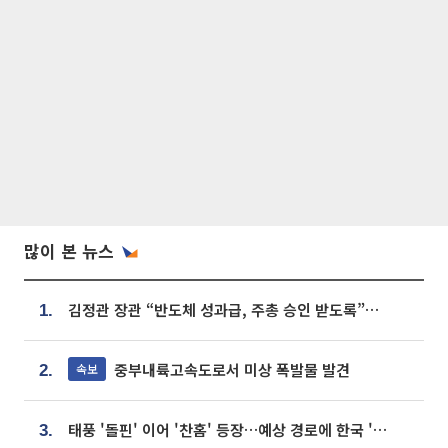
많이 본 뉴스
김정관 장관 “반도체 성과급, 주총 승인 받도록”…상법·자본시장법 개정 시사
1.
중부내륙고속도로서 미상 폭발물 발견
속보
2.
태풍 '돌핀' 이어 '찬홈' 등장…예상 경로에 한국 '한숨'
3.