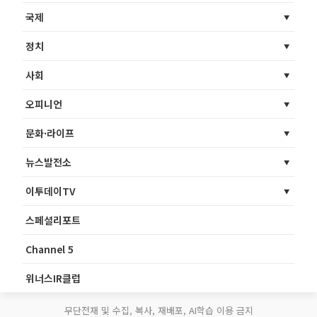
국제
정치
사회
오피니언
문화·라이프
뉴스발전소
이투데이TV
스페셜리포트
Channel 5
위너스IR클럽
무단전재 및 수집, 복사, 재배포, AI학습 이용 금지