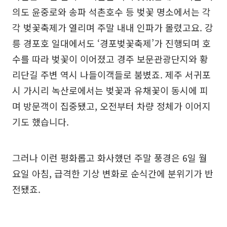
의도 윤중로와 송파 석촌호수 등 벚꽃 명소에서는 각
각 벚꽃축제가 열리며 주말 내내 인파가 몰렸고요. 강
릉 경포호 일대에서도 ‘경포벚꽃축제’가 진행되며 호
수를 따라 벚꽃이 이어졌고 경주 보문관광단지와 황
리단길 주변 역시 나들이객들로 붐볐죠. 제주 서귀포
시 가시리 녹산로에서는 벚꽃과 유채꽃이 동시에 피
며 방문객이 집중됐고, 오전부터 차량 정체가 이어지
기도 했습니다.
그러나 이런 평화롭고 화사했던 주말 풍경은 6일 월
요일 아침, 급격한 기상 변화로 순식간에 분위기가 반
전됐죠.