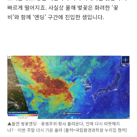
빠르게 떨어지죠. 사실상 올해 벚꽃은 화려한 ‘꽃
비’와 함께 ‘엔딩’ 구간에 진입한 셈입니다.
▲돌연 벚꽃엔딩…꽃샘추위·황사 몰려온다, 언제 다시 따뜻해지
나?…이번 주말 다시 기온 올라 (출처=국립환경과학원 누리집 캡처)