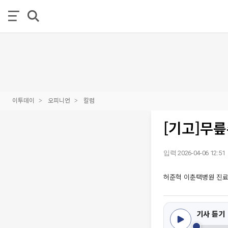
이투데이
오피니언
칼럼
[기고]무릎
입력 2026-04-06 12:51
허준혁 이춘택병원 진료
기사 듣기