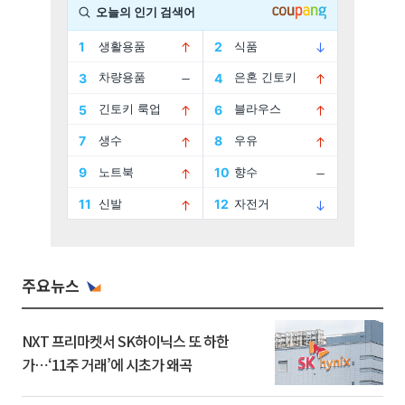
주요뉴스
NXT 프리마켓서 SK하이닉스 또 하한
가⋯‘11주 거래’에 시초가 왜곡