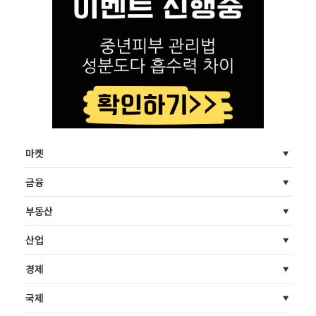
마켓
금융
부동산
산업
경제
국제