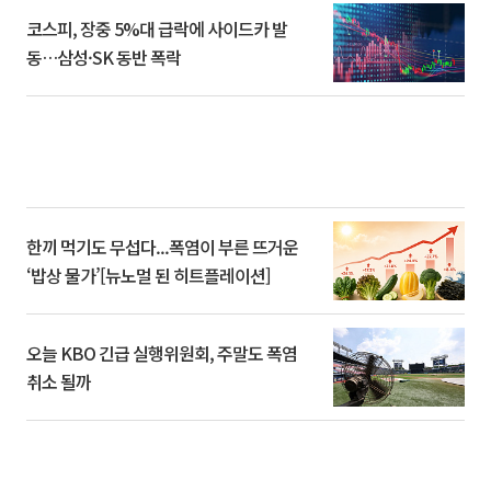
코스피, 장중 5%대 급락에 사이드카 발
동…삼성·SK 동반 폭락
한끼 먹기도 무섭다...폭염이 부른 뜨거운
‘밥상 물가’[뉴노멀 된 히트플레이션]
오늘 KBO 긴급 실행위원회, 주말도 폭염
취소 될까