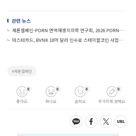
관련 뉴스
제론셀베인-PDRN 면역재생치의학 연구회, 2026 PDRN 심포지엄 성료
마스터카드, BVNK 18억 달러 인수로 스테이블코인 사업 본격 확장
#제론셀베인
0
0
0
0
좋아요
화나요
슬퍼요
추가취재 원해요