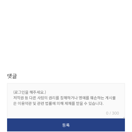
댓글
0 / 300