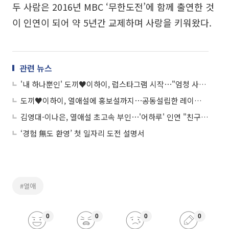
두 사람은 2016년 MBC ‘무한도전’에 함께 출연한 것
이 인연이 되어 약 5년간 교제하며 사랑을 키워왔다.
관련 뉴스
'내 하나뿐인' 도끼♥이하이, 럽스타그램 시작⋯"엄청 사랑"하며 열애 인정
도끼♥이하이, 열애설에 홍보설까지⋯공동설립한 레이블서 듀엣곡
김영대-이나은, 열애설 초고속 부인⋯'어하루' 인연 "친구일 뿐"
‘경험 無도 환영’ 첫 일자리 도전 설명서
#열애
0
0
0
0