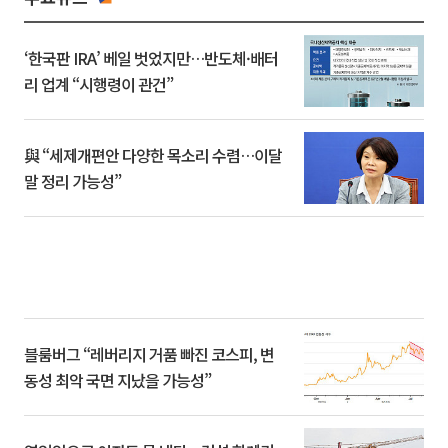
‘한국판 IRA’ 베일 벗었지만…반도체·배터
리 업계 “시행령이 관건”
與 “세제개편안 다양한 목소리 수렴…이달
말 정리 가능성”
블룸버그 “레버리지 거품 빠진 코스피, 변
동성 최악 국면 지났을 가능성”