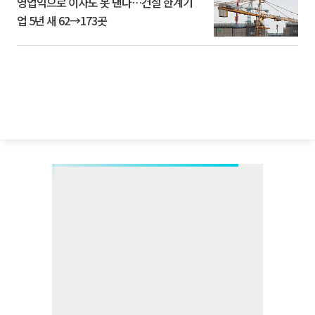
영업익으로 이자도 못 낸다…건설 한계기
업 5년 새 62→173곳