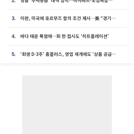
영끌 '주택공급' 대책 임박⋯비아파트·도심복합까지 총동원
2.
이란, 미국에 호르무즈 합의 조건 제시…美 “경기 아직 안 끝나” [종합]
3.
바다 태운 폭염에…회 한 접시도 ‘히트플레이션’
4.
‘회생 D-3주’ 홈플러스, 영업 재개에도 ‘상품 공급망’ 복구가 생존 관건
5.