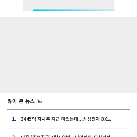
많이 본 뉴스
3445억 자사주 지급 마쳤는데...삼성전자 DX노조, 뒤늦은 '떼쓰기 집회'
1.