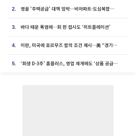
영끌 '주택공급' 대책 임박⋯비아파트·도심복합까지 총동원
2.
바다 태운 폭염에…회 한 접시도 ‘히트플레이션’
3.
이란, 미국에 호르무즈 합의 조건 제시…美 “경기 아직 안 끝나” [종합]
4.
‘회생 D-3주’ 홈플러스, 영업 재개에도 ‘상품 공급망’ 복구가 생존 관건
5.