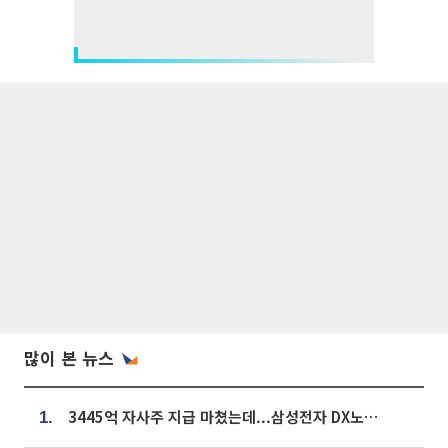
많이 본 뉴스
3445억 자사주 지급 마쳤는데...삼성전자 DX노조, 뒤늦은 '떼쓰기 집회'
1.