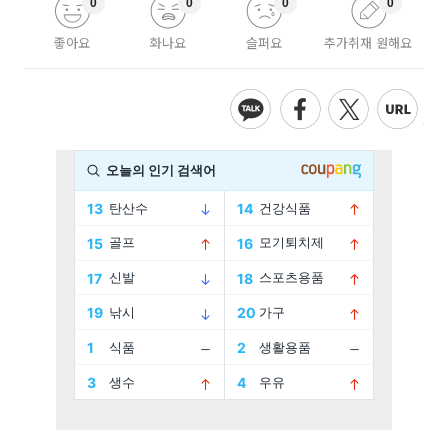
0
0
0
0
좋아요
화나요
슬퍼요
추가취재 원해요