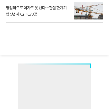
영업익으로 이자도 못 낸다…건설 한계기
업 5년 새 62→173곳