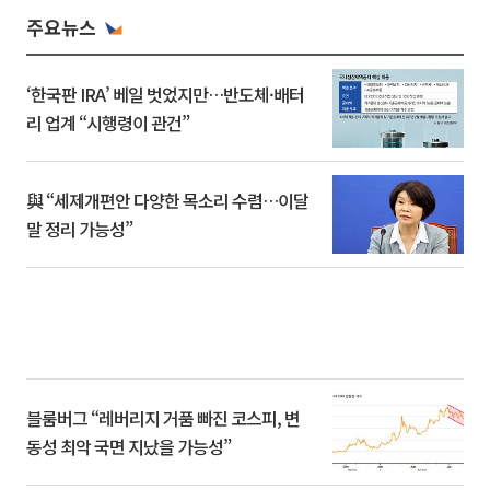
주요뉴스
‘한국판 IRA’ 베일 벗었지만…반도체·배터
리 업계 “시행령이 관건”
與 “세제개편안 다양한 목소리 수렴…이달
말 정리 가능성”
블룸버그 “레버리지 거품 빠진 코스피, 변
동성 최악 국면 지났을 가능성”