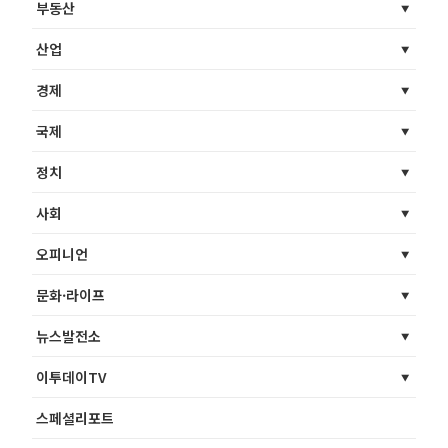
부동산
산업
경제
국제
정치
사회
오피니언
문화·라이프
뉴스발전소
이투데이TV
스페셜리포트