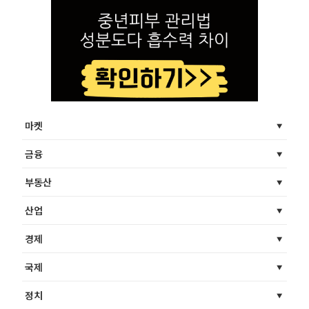
마켓
금융
부동산
산업
경제
국제
정치