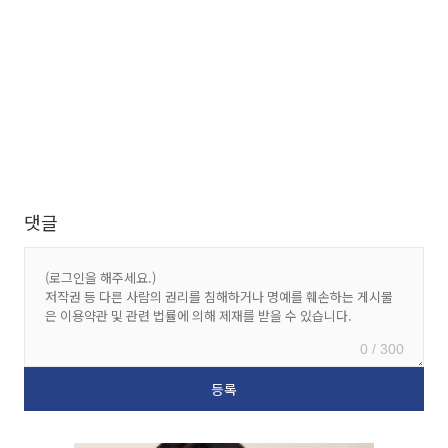
댓글
0 / 300