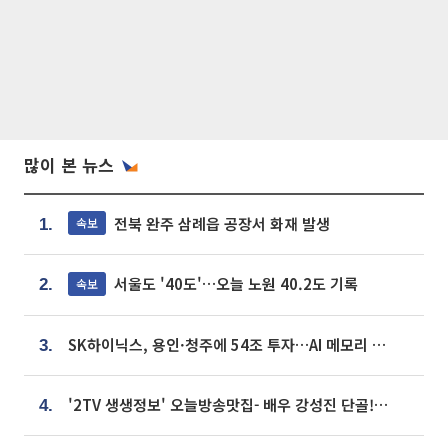
많이 본 뉴스
전북 완주 삼례읍 공장서 화재 발생
속보
1.
서울도 '40도'…오늘 노원 40.2도 기록
속보
2.
SK하이닉스, 용인·청주에 54조 투자…AI 메모리 생산기지 키운다
3.
'2TV 생생정보' 오늘방송맛집- 배우 강성진 단골! 쌀국수ㆍ푸팟퐁 커리 맛집 '블○○○'
4.