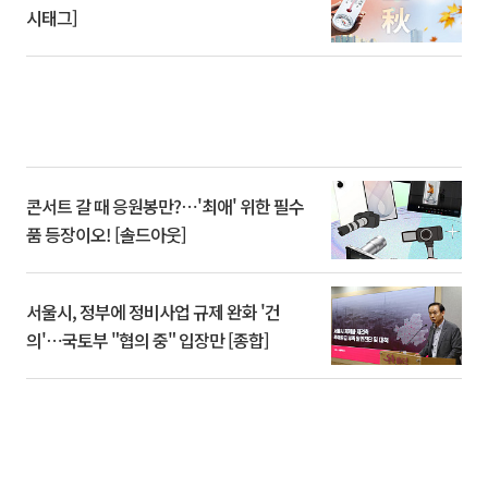
시태그]
콘서트 갈 때 응원봉만?⋯'최애' 위한 필수
품 등장이오! [솔드아웃]
서울시, 정부에 정비사업 규제 완화 '건
의'⋯국토부 "협의 중" 입장만 [종합]