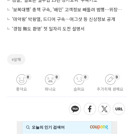
'보복대행' 총책 구속, '배민' 고객정보 빼돌려 범행⋯위장취업까지
'마약왕' 박왕열, 드디어 구속⋯머그샷 등 신상정보 공개
‘경험 無도 환영’ 첫 일자리 도전 설명서
#살해
0
0
0
0
좋아요
화나요
슬퍼요
추가취재 원해요