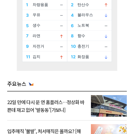
주요뉴스
22일 만에 다시 문 연 홈플러스…정상화 바
쁜데 재고 없어 ‘발동동’[가보니]
입추매직 '불발', 처서매직은 올까요? [해