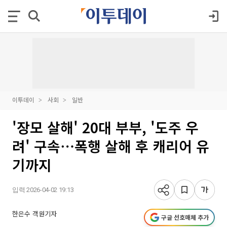
이투데이
사회
일반
'장모 살해' 20대 부부, '도주 우
려' 구속⋯폭행 살해 후 캐리어 유
기까지
입력 2026-04-02 19:13
한은수 객원기자
구글 선호매체 추가