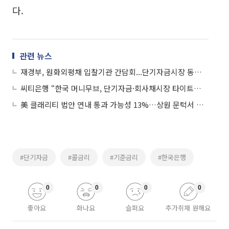
다.
관련 뉴스
재경부, 원화외평채 입찰기관 간담회...단기자금시장 동향 점검
씨티은행 “한국 머니무브, 단기자금·회사채시장 타이트…경색 국면 아냐”
美 클래리티 법안 연내 통과 가능성 13%…상원 문턱서 제동
#단기자금
#콜금리
#기준금리
#한국은행
0
0
0
0
좋아요
화나요
슬퍼요
추가취재 원해요