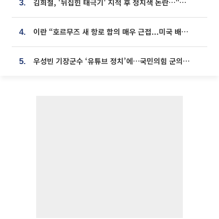
김희철, '뒤집힌 태극기' 지적 후 정치색 논란…"좌우 떠나 우리나라 국기"
3.
이란 “호르무즈 새 항로 합의 매우 근접...미국 배상 먼저”
4.
우성빈 기장군수 ‘유튜브 정치’에…국민의힘 군의원들 집단 반발
5.