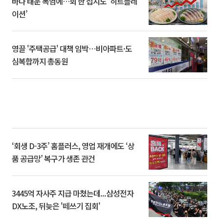
바다 태운 폭염에…회 한 접시도 ‘히트플레
이션’
영끌 '주택공급' 대책 임박⋯비아파트·도
심복합까지 총동원
‘회생 D-3주’ 홈플러스, 영업 재개에도 ‘상
품 공급망’ 복구가 생존 관건
3445억 자사주 지급 마쳤는데...삼성전자
DX노조, 뒤늦은 '떼쓰기 집회'