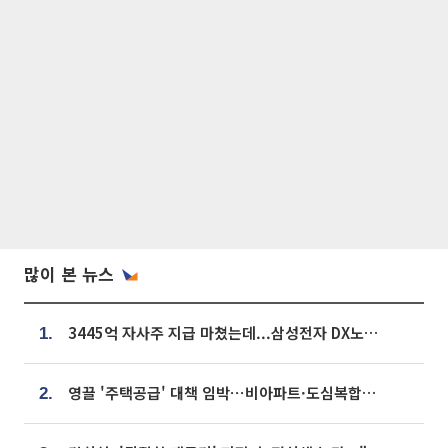
많이 본 뉴스
3445억 자사주 지급 마쳤는데...삼성전자 DX노조, 뒤늦은 '떼쓰기 집회'
1.
영끌 '주택공급' 대책 임박⋯비아파트·도심복합까지 총동원
2.