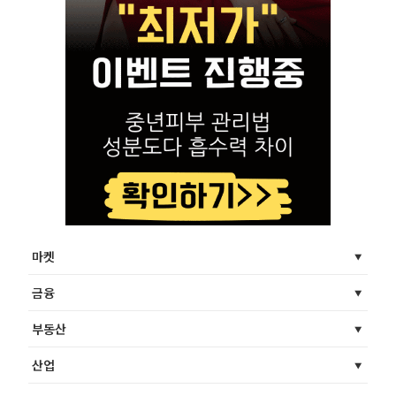
마켓
금융
부동산
산업