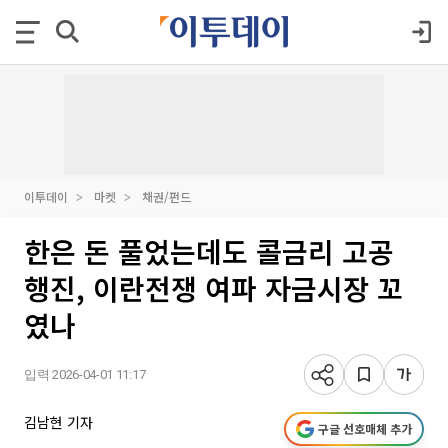
이투데이
마켓
채권/펀드
한은 돈 풀었는데도 콜금리 고공
행진, 이란전쟁 여파 자금시장 꼬
였나
입력 2026-04-01 11:17
김남현 기자
구글 선호매체 추가