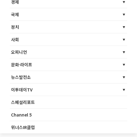
경제
국제
정치
사회
오피니언
문화·라이프
뉴스발전소
이투데이TV
스페셜리포트
Channel 5
위너스IR클럽