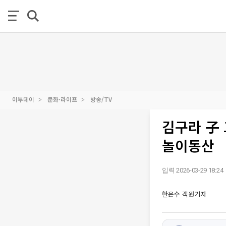
이투데이
문화·라이프
방송/TV
김구라 子 
놀이동산
입력 2026-03-29 18:24
한은수 객원기자