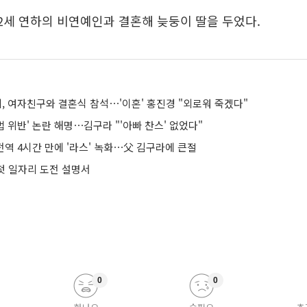
2세 연하의 비연예인과 결혼해 늦둥이 딸을 두었다.
리, 여자친구와 결혼식 참석⋯'이혼' 홍진경 "외로워 죽겠다"
군법 위반' 논란 해명⋯김구라 "'아빠 찬스' 없었다"
전역 4시간 만에 '라스' 녹화⋯父 김구라에 큰절
 첫 일자리 도전 설명서
0
0