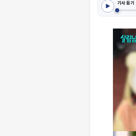
기사 듣기