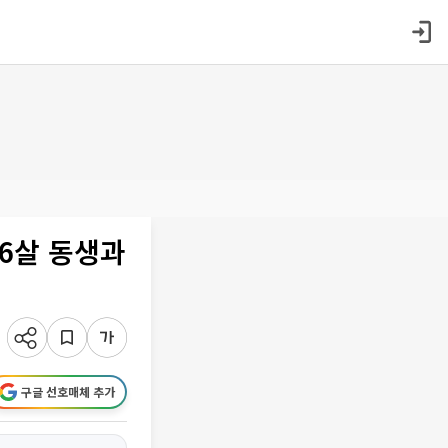
⋯6살 동생과
구글 선호매체 추가