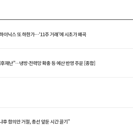
K하이닉스 또 하한가⋯‘11주 거래’에 시초가 왜곡
기후재난"…냉방·전력망 확충 등 예산 반영 주문 [종합]
냐후 합의안 거절, 총선 앞둔 시간 끌기”