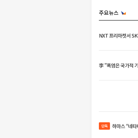
주요뉴스
NXT 프리마켓서 S
李 "폭염은 국가적 
하마스 “네타
단독