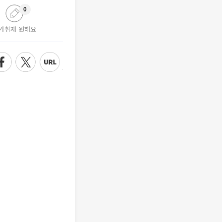
0
가취재 원해요