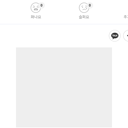
0
0
화나요
슬퍼요
추