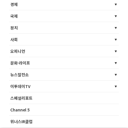
경제
국제
정치
사회
오피니언
문화·라이프
뉴스발전소
이투데이TV
스페셜리포트
Channel 5
위너스IR클럽