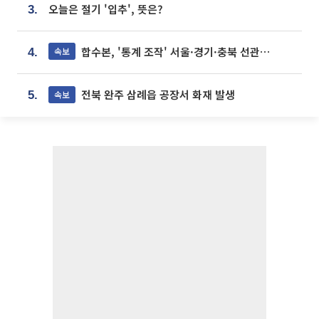
오늘은 절기 '입추', 뜻은?
3.
합수본, '통계 조작' 서울·경기·충북 선관위 등 추가 압수수색
속보
4.
전북 완주 삼례읍 공장서 화재 발생
속보
5.