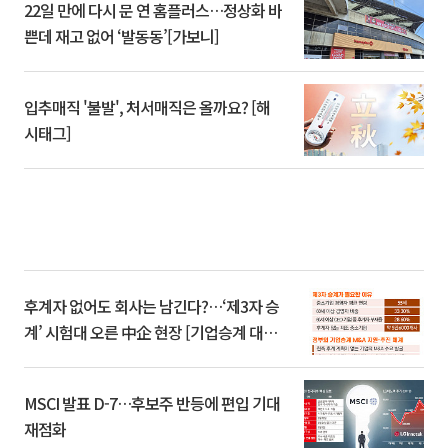
22일 만에 다시 문 연 홈플러스…정상화 바
쁜데 재고 없어 ‘발동동’[가보니]
입추매직 '불발', 처서매직은 올까요? [해
시태그]
후계자 없어도 회사는 남긴다?…‘제3자 승
계’ 시험대 오른 中企 현장 [기업승계 대전
환]
MSCI 발표 D-7…후보주 반등에 편입 기대
재점화