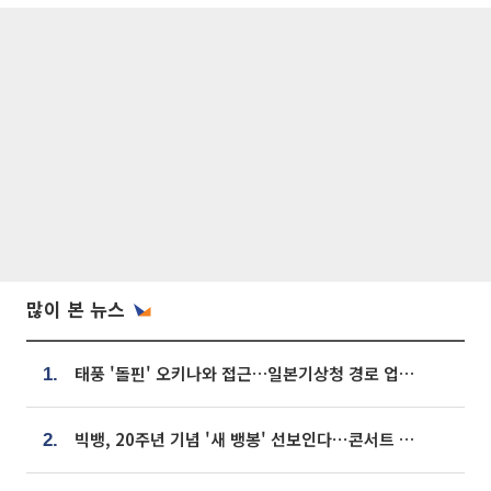
많이 본 뉴스
태풍 '돌핀' 오키나와 접근…일본기상청 경로 업데이트
1.
빅뱅, 20주년 기념 '새 뱅봉' 선보인다⋯콘서트 앞두고 팝업 개최
2.