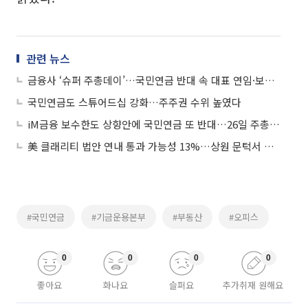
관련 뉴스
금융사 ‘슈퍼 주총데이’…국민연금 반대 속 대표 연임·보수한도 쟁점
국민연금도 스튜어드십 강화…주주권 수위 높였다
iM금융 보수한도 상향안에 국민연금 또 반대…26일 주총 주목
美 클래리티 법안 연내 통과 가능성 13%…상원 문턱서 제동
#국민연금
#기금운용본부
#부동산
#오피스
0
0
0
0
좋아요
화나요
슬퍼요
추가취재 원해요