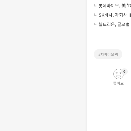
롯데바이오, 美 ‘D
SK바사, 자회사 
셀트리온, 글로벌 
#차바이오텍
0
좋아요