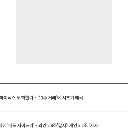
K하이닉스 또 하한가⋯‘11주 거래’에 시초가 왜곡
 '매도 사이드카'…외인 2.8조'팔자'· 개인 3.1조 '사자'