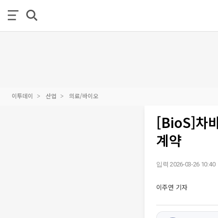
이투데이
산업
의료/바이오
[BioS]
계약
입력 2026-03-26 10:40
이주연 기자