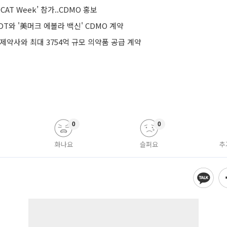
CAT Week’ 참가..CDMO 홍보
IDT와 '美머크 에볼라 백신' CDMO 계약
제약사와 최대 3754억 규모 의약품 공급 계약
0
0
화나요
슬퍼요
추