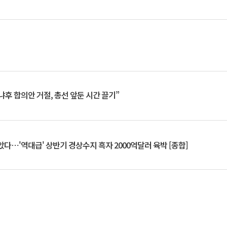
냐후 합의안 거절, 총선 앞둔 시간 끌기”
았다⋯'역대급' 상반기 경상수지 흑자 2000억달러 육박 [종합]