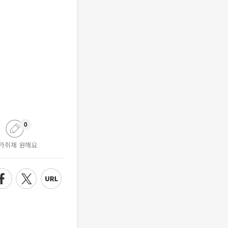
0
가취재 원해요